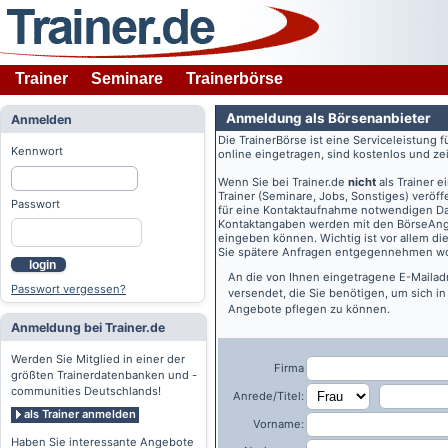
Trainer
Seminare
Trainerbörse
Anmeldung als Börsenanbieter
Anmelden
Die TrainerBörse ist eine Serviceleistung 
Kennwort
online eingetragen, sind kostenlos und zeit
Wenn Sie bei
Trainer.de
nicht
als Trainer 
Trainer (Seminare, Jobs, Sonstiges) veröff
Passwort
für eine Kontaktaufnahme notwendigen Dat
Kontaktangaben werden mit den BörseAngeb
eingeben können. Wichtig ist vor allem di
Sie spätere Anfragen entgegennehmen wo
login
An die von Ihnen eingetragene E-Maila
Passwort vergessen?
versendet, die Sie benötigen, um sich i
Angebote pflegen zu können.
Anmeldung bei Trainer.de
Werden Sie Mitglied in einer der
Firma
größten Trainerdatenbanken und -
communities Deutschlands!
Anrede/Titel:
als Trainer anmelden
Vorname:
Haben Sie interessante Angebote