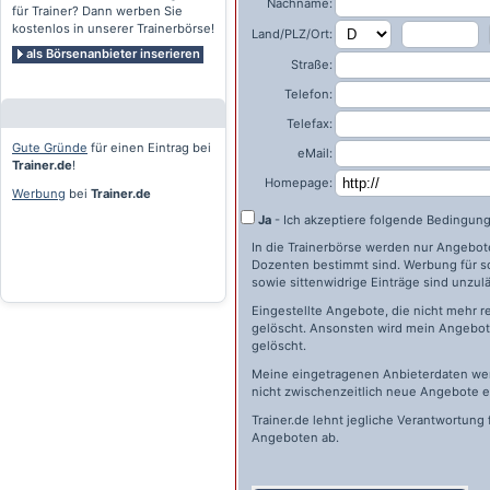
Nachname:
für Trainer? Dann werben Sie
kostenlos in unserer Trainerbörse!
Land/PLZ/Ort:
als Börsenanbieter inserieren
Straße:
Telefon:
Telefax:
Gute Gründe
für einen Eintrag bei
eMail:
Trainer.de
!
Homepage:
Werbung
bei
Trainer.de
Ja
- Ich akzeptiere folgende Bedingun
In die Trainerbörse werden nur Angebote 
Dozenten bestimmt sind. Werbung für s
sowie sittenwidrige Einträge sind unzulä
Eingestellte Angebote, die nicht mehr r
gelöscht. Ansonsten wird mein Angebot 
gelöscht.
Meine eingetragenen Anbieterdaten wer
nicht zwischenzeitlich neue Angebote e
Trainer.de
lehnt jegliche Verantwortung 
Angeboten ab.