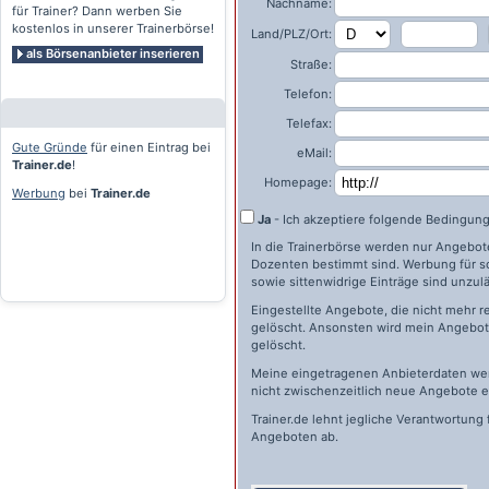
Nachname:
für Trainer? Dann werben Sie
kostenlos in unserer Trainerbörse!
Land/PLZ/Ort:
als Börsenanbieter inserieren
Straße:
Telefon:
Telefax:
Gute Gründe
für einen Eintrag bei
eMail:
Trainer.de
!
Homepage:
Werbung
bei
Trainer.de
Ja
- Ich akzeptiere folgende Bedingun
In die Trainerbörse werden nur Angebote 
Dozenten bestimmt sind. Werbung für s
sowie sittenwidrige Einträge sind unzulä
Eingestellte Angebote, die nicht mehr r
gelöscht. Ansonsten wird mein Angebot 
gelöscht.
Meine eingetragenen Anbieterdaten wer
nicht zwischenzeitlich neue Angebote e
Trainer.de
lehnt jegliche Verantwortung 
Angeboten ab.