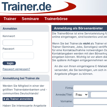
Trainer
Seminare
Trainerbörse
Anmeldung als Börsenanbieter
Anmelden
Die TrainerBörse ist eine Serviceleistung 
Kennwort
online eingetragen, sind kostenlos und zeit
Wenn Sie bei
Trainer.de
nicht
als Trainer 
Trainer (Seminare, Jobs, Sonstiges) veröff
Passwort
für eine Kontaktaufnahme notwendigen Dat
Kontaktangaben werden mit den BörseAngeb
eingeben können. Wichtig ist vor allem di
Sie spätere Anfragen entgegennehmen wo
login
An die von Ihnen eingetragene E-Maila
Passwort vergessen?
versendet, die Sie benötigen, um sich i
Angebote pflegen zu können.
Anmeldung bei Trainer.de
Werden Sie Mitglied in einer der
Firma
größten Trainerdatenbanken und -
communities Deutschlands!
Anrede/Titel:
als Trainer anmelden
Vorname:
Haben Sie interessante Angebote