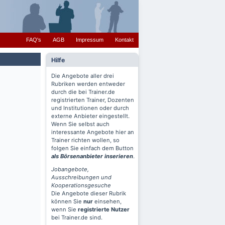
FAQ's
AGB
Impressum
Kontakt
Hilfe
Die Angebote aller drei
Rubriken werden entweder
durch die bei Trainer.de
registrierten Trainer, Dozenten
und Institutionen oder durch
externe Anbieter eingestellt.
Wenn Sie selbst auch
interessante Angebote hier an
Trainer richten wollen, so
folgen Sie einfach dem Button
als Börsenanbieter inserieren
.
Jobangebote,
Ausschreibungen und
Kooperationsgesuche
Die Angebote dieser Rubrik
können Sie
nur
einsehen,
wenn Sie
registrierte Nutzer
bei Trainer.de sind.