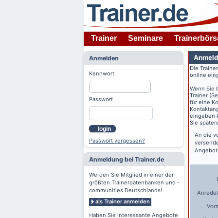
Trainer
Seminare
Trainerbörs
Anmeld
Anmelden
Die Traine
Kennwort
online ein
Wenn Sie 
Trainer (S
Passwort
für eine K
Kontaktang
eingeben k
Sie späte
login
An die v
Passwort vergessen?
versende
Angebote
Anmeldung bei Trainer.de
Werden Sie Mitglied in einer der
größten Trainerdatenbanken und -
communities Deutschlands!
Anrede/
als Trainer anmelden
Vor
Haben Sie interessante Angebote