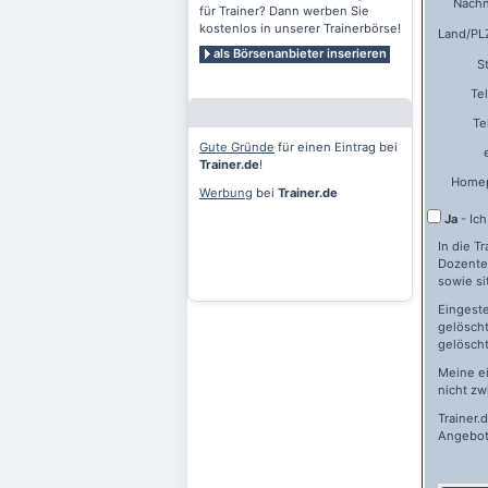
Nach
für Trainer? Dann werben Sie
kostenlos in unserer Trainerbörse!
Land/PLZ
als Börsenanbieter inserieren
S
Te
Te
Gute Gründe
für einen Eintrag bei
Trainer.de
!
Home
Werbung
bei
Trainer.de
Ja
- Ic
In die T
Dozente
sowie si
Eingeste
gelöscht
gelöscht
Meine e
nicht zw
Trainer.
Angebot