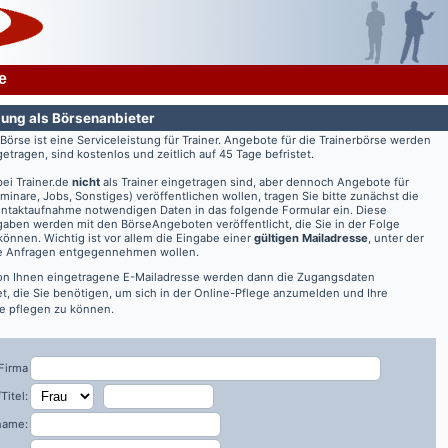
e
ung als Börsenanbieter
rBörse ist eine Serviceleistung für Trainer. Angebote für die Trainerbörse werden
getragen, sind kostenlos und zeitlich auf 45 Tage befristet.
bei
Trainer.de
nicht
als Trainer eingetragen sind, aber dennoch Angebote für
eminare, Jobs, Sonstiges) veröffentlichen wollen, tragen Sie bitte zunächst die
ontaktaufnahme notwendigen Daten in das folgende Formular ein. Diese
aben werden mit den BörseAngeboten veröffentlicht, die Sie in der Folge
önnen. Wichtig ist vor allem die Eingabe einer
gültigen Mailadresse
, unter der
re Anfragen entgegennehmen wollen.
on Ihnen eingetragene E-Mailadresse werden dann die Zugangsdaten
t, die Sie benötigen, um sich in der Online-Pflege anzumelden und Ihre
 pflegen zu können.
Firma
Titel:
name: