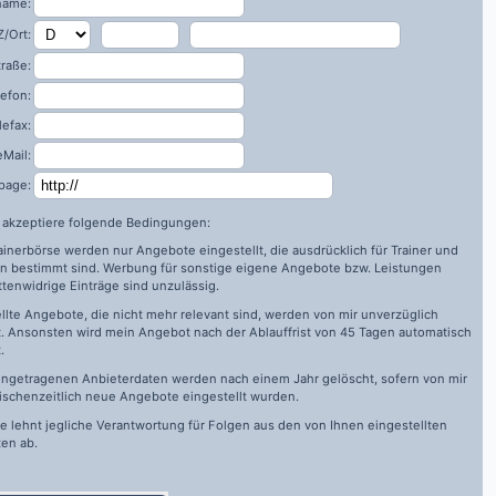
name:
/Ort:
traße:
lefon:
lefax:
eMail:
page:
h akzeptiere folgende Bedingungen:
rainerbörse werden nur Angebote eingestellt, die ausdrücklich für Trainer und
n bestimmt sind. Werbung für sonstige eigene Angebote bzw. Leistungen
ttenwidrige Einträge sind unzulässig.
llte Angebote, die nicht mehr relevant sind, werden von mir unverzüglich
. Ansonsten wird mein Angebot nach der Ablauffrist von 45 Tagen automatisch
.
ingetragenen Anbieterdaten werden nach einem Jahr gelöscht, sofern von mir
ischenzeitlich neue Angebote eingestellt wurden.
de
lehnt jegliche Verantwortung für Folgen aus den von Ihnen eingestellten
en ab.