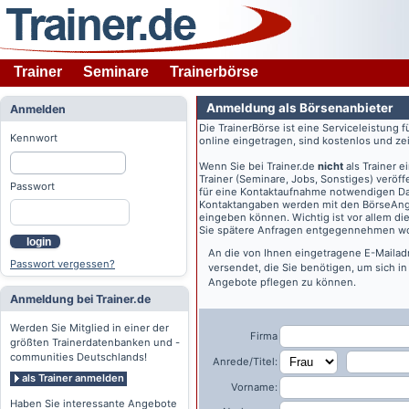
Trainer
Seminare
Trainerbörse
Anmeldung als Börsenanbieter
Anmelden
Die TrainerBörse ist eine Serviceleistung 
Kennwort
online eingetragen, sind kostenlos und zeit
Wenn Sie bei
Trainer.de
nicht
als Trainer 
Trainer (Seminare, Jobs, Sonstiges) veröff
Passwort
für eine Kontaktaufnahme notwendigen Dat
Kontaktangaben werden mit den BörseAngeb
eingeben können. Wichtig ist vor allem di
Sie spätere Anfragen entgegennehmen wo
login
An die von Ihnen eingetragene E-Maila
Passwort vergessen?
versendet, die Sie benötigen, um sich i
Angebote pflegen zu können.
Anmeldung bei Trainer.de
Werden Sie Mitglied in einer der
Firma
größten Trainerdatenbanken und -
communities Deutschlands!
Anrede/Titel:
als Trainer anmelden
Vorname:
Haben Sie interessante Angebote