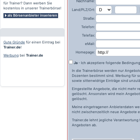
Nachname:
für Trainer? Dann werben Sie
kostenlos in unserer Trainerbörse!
Land/PLZ/Ort:
als Börsenanbieter inserieren
Straße:
Telefon:
Telefax:
Gute Gründe
für einen Eintrag bei
eMail:
Trainer.de
!
Homepage:
Werbung
bei
Trainer.de
Ja
- Ich akzeptiere folgende Bedingun
In die Trainerbörse werden nur Angebote 
Dozenten bestimmt sind. Werbung für s
sowie sittenwidrige Einträge sind unzulä
Eingestellte Angebote, die nicht mehr r
gelöscht. Ansonsten wird mein Angebot 
gelöscht.
Meine eingetragenen Anbieterdaten wer
nicht zwischenzeitlich neue Angebote e
Trainer.de
lehnt jegliche Verantwortung 
Angeboten ab.