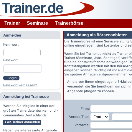
Trainer
Seminare
Trainerbörse
Anmeldung als Börsenanbieter
Anmelden
Die TrainerBörse ist eine Serviceleistung 
Kennwort
online eingetragen, sind kostenlos und zeit
Wenn Sie bei
Trainer.de
nicht
als Trainer 
Trainer (Seminare, Jobs, Sonstiges) veröff
Passwort
für eine Kontaktaufnahme notwendigen Dat
Kontaktangaben werden mit den BörseAngeb
eingeben können. Wichtig ist vor allem di
Sie spätere Anfragen entgegennehmen wo
login
An die von Ihnen eingetragene E-Maila
Passwort vergessen?
versendet, die Sie benötigen, um sich i
Angebote pflegen zu können.
Anmeldung bei Trainer.de
Werden Sie Mitglied in einer der
Firma
größten Trainerdatenbanken und -
communities Deutschlands!
Anrede/Titel:
als Trainer anmelden
Vorname:
Haben Sie interessante Angebote