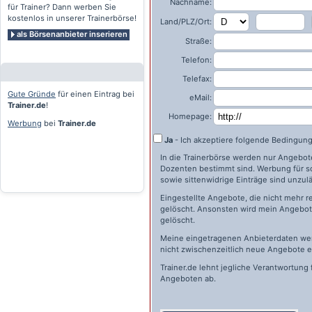
Nachname:
für Trainer? Dann werben Sie
kostenlos in unserer Trainerbörse!
Land/PLZ/Ort:
als Börsenanbieter inserieren
Straße:
Telefon:
Telefax:
Gute Gründe
für einen Eintrag bei
eMail:
Trainer.de
!
Homepage:
Werbung
bei
Trainer.de
Ja
- Ich akzeptiere folgende Bedingun
In die Trainerbörse werden nur Angebote 
Dozenten bestimmt sind. Werbung für s
sowie sittenwidrige Einträge sind unzulä
Eingestellte Angebote, die nicht mehr r
gelöscht. Ansonsten wird mein Angebot 
gelöscht.
Meine eingetragenen Anbieterdaten wer
nicht zwischenzeitlich neue Angebote e
Trainer.de
lehnt jegliche Verantwortung 
Angeboten ab.