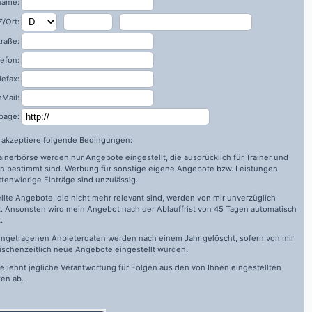
name:
/Ort:
traße:
lefon:
lefax:
eMail:
page:
h akzeptiere folgende Bedingungen:
rainerbörse werden nur Angebote eingestellt, die ausdrücklich für Trainer und
n bestimmt sind. Werbung für sonstige eigene Angebote bzw. Leistungen
ttenwidrige Einträge sind unzulässig.
llte Angebote, die nicht mehr relevant sind, werden von mir unverzüglich
. Ansonsten wird mein Angebot nach der Ablauffrist von 45 Tagen automatisch
.
ingetragenen Anbieterdaten werden nach einem Jahr gelöscht, sofern von mir
ischenzeitlich neue Angebote eingestellt wurden.
de
lehnt jegliche Verantwortung für Folgen aus den von Ihnen eingestellten
en ab.