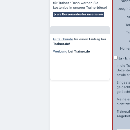
Nach
für Trainer? Dann werben Sie
kostenlos in unserer Trainerbörse!
Land/PLZ
als Börsenanbieter inserieren
S
Te
Te
Gute Gründe
für einen Eintrag bei
Trainer.de
!
Home
Werbung
bei
Trainer.de
Ja
- Ic
In die T
Dozente
sowie si
Eingeste
gelöscht
gelöscht
Meine e
nicht zw
Trainer.
Angebot