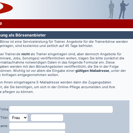
e
ung als Börsenanbieter
rBörse ist eine Serviceleistung für Trainer. Angebote für die Trainerbörse werden
getragen, sind kostenlos und zeitlich auf 45 Tage befristet.
bei
Trainer.de
nicht
als Trainer eingetragen sind, aber dennoch Angebote für
eminare, Jobs, Sonstiges) veröffentlichen wollen, tragen Sie bitte zunächst die
ontaktaufnahme notwendigen Daten in das folgende Formular ein. Diese
aben werden mit den BörseAngeboten veröffentlicht, die Sie in der Folge
önnen. Wichtig ist vor allem die Eingabe einer
gültigen Mailadresse
, unter der
re Anfragen entgegennehmen wollen.
on Ihnen eingetragene E-Mailadresse werden dann die Zugangsdaten
t, die Sie benötigen, um sich in der Online-Pflege anzumelden und Ihre
 pflegen zu können.
Firma
Titel:
name: