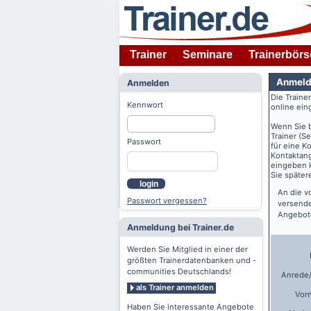
Trainer
Seminare
Trainerbörs
Anmeld
Anmelden
Die Traine
Kennwort
online ein
Wenn Sie 
Trainer (S
Passwort
für eine K
Kontaktang
eingeben k
Sie späte
login
An die v
Passwort vergessen?
versende
Angebote
Anmeldung bei Trainer.de
Werden Sie Mitglied in einer der
größten Trainerdatenbanken und -
communities Deutschlands!
Anrede/
als Trainer anmelden
Vor
Haben Sie interessante Angebote