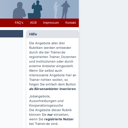
FAQ's
AGB
Impressum
Kontakt
Hilfe
Die Angebote aller drei
Rubriken werden entweder
durch die bei Trainer.de
registrierten Trainer, Dozenten
und Institutionen oder durch
externe Anbieter eingestellt.
Wenn Sie selbst auch
interessante Angebote hier an
Trainer richten wollen, so
folgen Sie einfach dem Button
als Börsenanbieter inserieren
.
Jobangebote,
Ausschreibungen und
Kooperationsgesuche
Die Angebote dieser Rubrik
können Sie
nur
einsehen,
wenn Sie
registrierte Nutzer
bei Trainer.de sind.