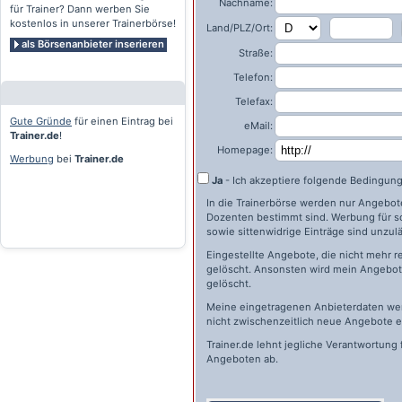
Nachname:
für Trainer? Dann werben Sie
kostenlos in unserer Trainerbörse!
Land/PLZ/Ort:
als Börsenanbieter inserieren
Straße:
Telefon:
Telefax:
Gute Gründe
für einen Eintrag bei
eMail:
Trainer.de
!
Homepage:
Werbung
bei
Trainer.de
Ja
- Ich akzeptiere folgende Bedingun
In die Trainerbörse werden nur Angebote 
Dozenten bestimmt sind. Werbung für s
sowie sittenwidrige Einträge sind unzulä
Eingestellte Angebote, die nicht mehr r
gelöscht. Ansonsten wird mein Angebot 
gelöscht.
Meine eingetragenen Anbieterdaten wer
nicht zwischenzeitlich neue Angebote e
Trainer.de
lehnt jegliche Verantwortung 
Angeboten ab.