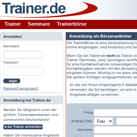
Trainer
Seminare
Trainerbörse
Anmeldung als Börsenanbieter
Anmelden
Die TrainerBörse ist eine Serviceleistung 
Kennwort
online eingetragen, sind kostenlos und zeit
Wenn Sie bei
Trainer.de
nicht
als Trainer 
Trainer (Seminare, Jobs, Sonstiges) veröff
Passwort
für eine Kontaktaufnahme notwendigen Dat
Kontaktangaben werden mit den BörseAngeb
eingeben können. Wichtig ist vor allem di
Sie spätere Anfragen entgegennehmen wo
login
An die von Ihnen eingetragene E-Maila
Passwort vergessen?
versendet, die Sie benötigen, um sich i
Angebote pflegen zu können.
Anmeldung bei Trainer.de
Werden Sie Mitglied in einer der
Firma
größten Trainerdatenbanken und -
communities Deutschlands!
Anrede/Titel:
als Trainer anmelden
Vorname:
Haben Sie interessante Angebote