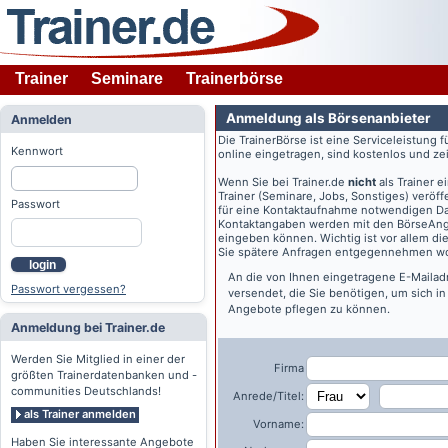
Trainer
Seminare
Trainerbörse
Anmeldung als Börsenanbieter
Anmelden
Die TrainerBörse ist eine Serviceleistung 
Kennwort
online eingetragen, sind kostenlos und zeit
Wenn Sie bei
Trainer.de
nicht
als Trainer 
Trainer (Seminare, Jobs, Sonstiges) veröff
Passwort
für eine Kontaktaufnahme notwendigen Dat
Kontaktangaben werden mit den BörseAngeb
eingeben können. Wichtig ist vor allem di
Sie spätere Anfragen entgegennehmen wo
login
An die von Ihnen eingetragene E-Maila
Passwort vergessen?
versendet, die Sie benötigen, um sich i
Angebote pflegen zu können.
Anmeldung bei Trainer.de
Werden Sie Mitglied in einer der
Firma
größten Trainerdatenbanken und -
communities Deutschlands!
Anrede/Titel:
als Trainer anmelden
Vorname:
Haben Sie interessante Angebote