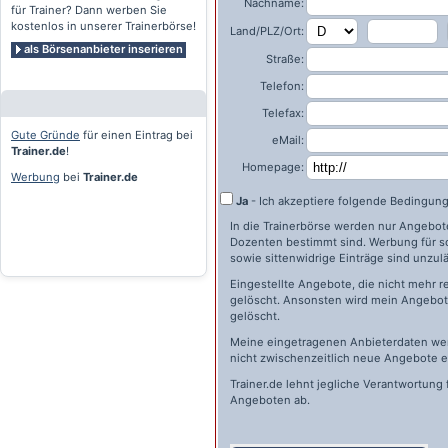
Nachname:
für Trainer? Dann werben Sie
kostenlos in unserer Trainerbörse!
Land/PLZ/Ort:
als Börsenanbieter inserieren
Straße:
Telefon:
Telefax:
Gute Gründe
für einen Eintrag bei
eMail:
Trainer.de
!
Homepage:
Werbung
bei
Trainer.de
Ja
- Ich akzeptiere folgende Bedingun
In die Trainerbörse werden nur Angebote 
Dozenten bestimmt sind. Werbung für s
sowie sittenwidrige Einträge sind unzulä
Eingestellte Angebote, die nicht mehr r
gelöscht. Ansonsten wird mein Angebot 
gelöscht.
Meine eingetragenen Anbieterdaten wer
nicht zwischenzeitlich neue Angebote e
Trainer.de
lehnt jegliche Verantwortung 
Angeboten ab.