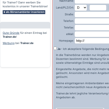
Nachname:
für Trainer? Dann werben Sie
kostenlos in unserer Trainerbörse!
Land/PLZ/Ort:
als Börsenanbieter inserieren
Straße:
Telefon:
Telefax:
Gute Gründe
für einen Eintrag bei
eMail:
Trainer.de
!
Homepage:
Werbung
bei
Trainer.de
Ja
- Ich akzeptiere folgende Bedingun
In die Trainerbörse werden nur Angebote 
Dozenten bestimmt sind. Werbung für s
sowie sittenwidrige Einträge sind unzulä
Eingestellte Angebote, die nicht mehr r
gelöscht. Ansonsten wird mein Angebot 
gelöscht.
Meine eingetragenen Anbieterdaten wer
nicht zwischenzeitlich neue Angebote e
Trainer.de
lehnt jegliche Verantwortung 
Angeboten ab.