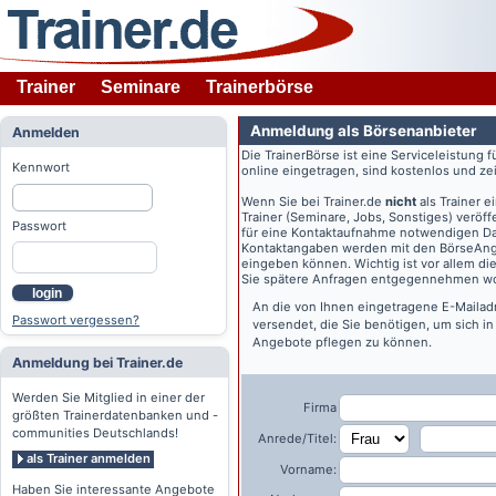
Trainer
Seminare
Trainerbörse
Anmeldung als Börsenanbieter
Anmelden
Die TrainerBörse ist eine Serviceleistung 
Kennwort
online eingetragen, sind kostenlos und zeit
Wenn Sie bei
Trainer.de
nicht
als Trainer 
Trainer (Seminare, Jobs, Sonstiges) veröff
Passwort
für eine Kontaktaufnahme notwendigen Dat
Kontaktangaben werden mit den BörseAngeb
eingeben können. Wichtig ist vor allem di
Sie spätere Anfragen entgegennehmen wo
login
An die von Ihnen eingetragene E-Maila
Passwort vergessen?
versendet, die Sie benötigen, um sich i
Angebote pflegen zu können.
Anmeldung bei Trainer.de
Werden Sie Mitglied in einer der
Firma
größten Trainerdatenbanken und -
communities Deutschlands!
Anrede/Titel:
als Trainer anmelden
Vorname:
Haben Sie interessante Angebote