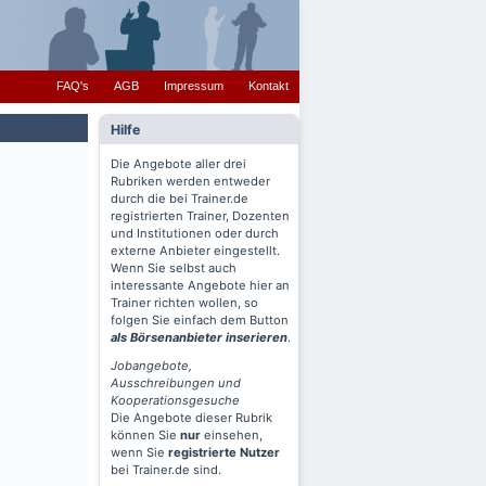
FAQ's
AGB
Impressum
Kontakt
Hilfe
Die Angebote aller drei
Rubriken werden entweder
durch die bei Trainer.de
registrierten Trainer, Dozenten
und Institutionen oder durch
externe Anbieter eingestellt.
Wenn Sie selbst auch
interessante Angebote hier an
Trainer richten wollen, so
folgen Sie einfach dem Button
als Börsenanbieter inserieren
.
Jobangebote,
Ausschreibungen und
Kooperationsgesuche
Die Angebote dieser Rubrik
können Sie
nur
einsehen,
wenn Sie
registrierte Nutzer
bei Trainer.de sind.