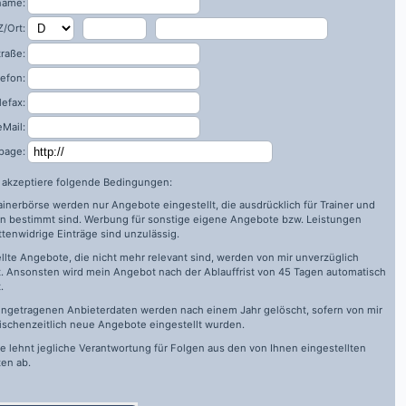
name:
/Ort:
traße:
lefon:
lefax:
eMail:
page:
h akzeptiere folgende Bedingungen:
rainerbörse werden nur Angebote eingestellt, die ausdrücklich für Trainer und
n bestimmt sind. Werbung für sonstige eigene Angebote bzw. Leistungen
ttenwidrige Einträge sind unzulässig.
llte Angebote, die nicht mehr relevant sind, werden von mir unverzüglich
. Ansonsten wird mein Angebot nach der Ablauffrist von 45 Tagen automatisch
.
ingetragenen Anbieterdaten werden nach einem Jahr gelöscht, sofern von mir
ischenzeitlich neue Angebote eingestellt wurden.
de
lehnt jegliche Verantwortung für Folgen aus den von Ihnen eingestellten
en ab.