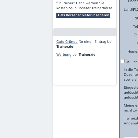
Nach
für Trainer? Dann werben Sie
kostenlos in unserer Trainerbörse!
Land/PLZ
als Börsenanbieter inserieren
S
Te
Te
Gute Gründe
für einen Eintrag bei
Trainer.de
!
Home
Werbung
bei
Trainer.de
Ja
- Ic
In die T
Dozente
sowie si
Eingeste
gelöscht
gelöscht
Meine e
nicht zw
Trainer.
Angebot