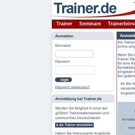
Trainer
Seminare
Trainerbörs
Anmeld
Anmelden
Die Traine
Kennwort
online ein
Wenn Sie 
Trainer (S
Passwort
für eine K
Kontaktang
eingeben k
Sie späte
login
An die v
Passwort vergessen?
versende
Angebote
Anmeldung bei Trainer.de
Werden Sie Mitglied in einer der
größten Trainerdatenbanken und -
communities Deutschlands!
Anrede/
als Trainer anmelden
Vor
Haben Sie interessante Angebote