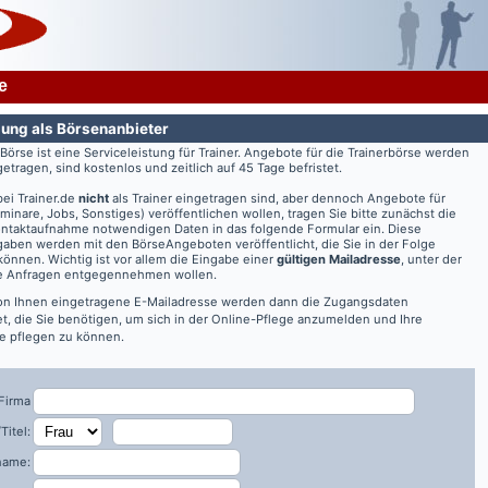
e
ung als Börsenanbieter
rBörse ist eine Serviceleistung für Trainer. Angebote für die Trainerbörse werden
getragen, sind kostenlos und zeitlich auf 45 Tage befristet.
bei
Trainer.de
nicht
als Trainer eingetragen sind, aber dennoch Angebote für
eminare, Jobs, Sonstiges) veröffentlichen wollen, tragen Sie bitte zunächst die
ontaktaufnahme notwendigen Daten in das folgende Formular ein. Diese
aben werden mit den BörseAngeboten veröffentlicht, die Sie in der Folge
önnen. Wichtig ist vor allem die Eingabe einer
gültigen Mailadresse
, unter der
re Anfragen entgegennehmen wollen.
on Ihnen eingetragene E-Mailadresse werden dann die Zugangsdaten
t, die Sie benötigen, um sich in der Online-Pflege anzumelden und Ihre
 pflegen zu können.
Firma
Titel:
name: