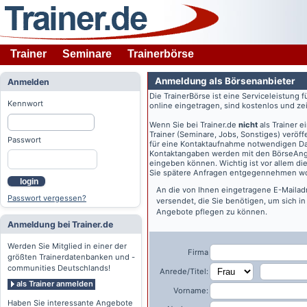
Trainer
Seminare
Trainerbörse
Anmeldung als Börsenanbieter
Anmelden
Die TrainerBörse ist eine Serviceleistung 
Kennwort
online eingetragen, sind kostenlos und zeit
Wenn Sie bei
Trainer.de
nicht
als Trainer 
Trainer (Seminare, Jobs, Sonstiges) veröff
Passwort
für eine Kontaktaufnahme notwendigen Dat
Kontaktangaben werden mit den BörseAngeb
eingeben können. Wichtig ist vor allem di
Sie spätere Anfragen entgegennehmen wo
login
An die von Ihnen eingetragene E-Maila
Passwort vergessen?
versendet, die Sie benötigen, um sich i
Angebote pflegen zu können.
Anmeldung bei Trainer.de
Werden Sie Mitglied in einer der
Firma
größten Trainerdatenbanken und -
communities Deutschlands!
Anrede/Titel:
als Trainer anmelden
Vorname:
Haben Sie interessante Angebote