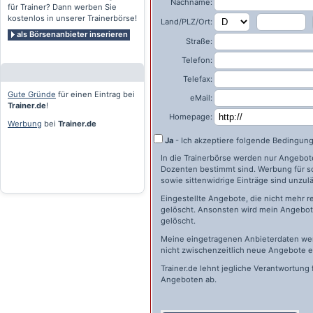
Nachname:
für Trainer? Dann werben Sie
kostenlos in unserer Trainerbörse!
Land/PLZ/Ort:
als Börsenanbieter inserieren
Straße:
Telefon:
Telefax:
Gute Gründe
für einen Eintrag bei
eMail:
Trainer.de
!
Homepage:
Werbung
bei
Trainer.de
Ja
- Ich akzeptiere folgende Bedingun
In die Trainerbörse werden nur Angebote 
Dozenten bestimmt sind. Werbung für s
sowie sittenwidrige Einträge sind unzulä
Eingestellte Angebote, die nicht mehr r
gelöscht. Ansonsten wird mein Angebot 
gelöscht.
Meine eingetragenen Anbieterdaten wer
nicht zwischenzeitlich neue Angebote e
Trainer.de
lehnt jegliche Verantwortung 
Angeboten ab.