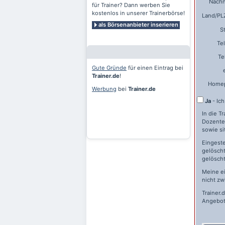
Nach
für Trainer? Dann werben Sie
kostenlos in unserer Trainerbörse!
Land/PLZ
als Börsenanbieter inserieren
S
Te
Te
Gute Gründe
für einen Eintrag bei
Trainer.de
!
Home
Werbung
bei
Trainer.de
Ja
- Ic
In die T
Dozente
sowie si
Eingeste
gelöscht
gelöscht
Meine e
nicht zw
Trainer.
Angebot