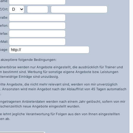
name:
/Ort:
traße:
lefon:
lefax:
eMail:
page:
h akzeptiere folgende Bedingungen:
rainerbörse werden nur Angebote eingestellt, die ausdrücklich für Trainer und
n bestimmt sind. Werbung für sonstige eigene Angebote bzw. Leistungen
ttenwidrige Einträge sind unzulässig.
llte Angebote, die nicht mehr relevant sind, werden von mir unverzüglich
. Ansonsten wird mein Angebot nach der Ablauffrist von 45 Tagen automatisch
.
ingetragenen Anbieterdaten werden nach einem Jahr gelöscht, sofern von mir
ischenzeitlich neue Angebote eingestellt wurden.
de
lehnt jegliche Verantwortung für Folgen aus den von Ihnen eingestellten
en ab.