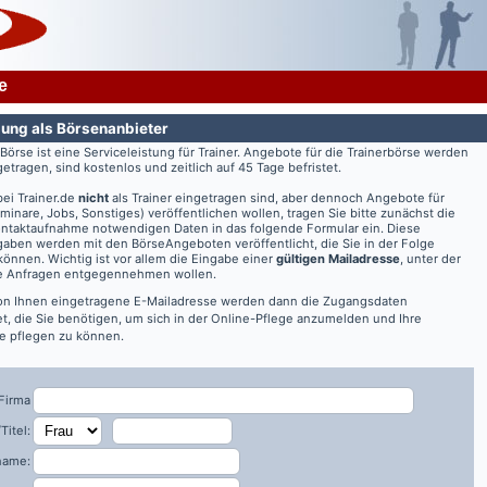
e
ung als Börsenanbieter
rBörse ist eine Serviceleistung für Trainer. Angebote für die Trainerbörse werden
getragen, sind kostenlos und zeitlich auf 45 Tage befristet.
bei
Trainer.de
nicht
als Trainer eingetragen sind, aber dennoch Angebote für
eminare, Jobs, Sonstiges) veröffentlichen wollen, tragen Sie bitte zunächst die
ontaktaufnahme notwendigen Daten in das folgende Formular ein. Diese
aben werden mit den BörseAngeboten veröffentlicht, die Sie in der Folge
önnen. Wichtig ist vor allem die Eingabe einer
gültigen Mailadresse
, unter der
re Anfragen entgegennehmen wollen.
on Ihnen eingetragene E-Mailadresse werden dann die Zugangsdaten
t, die Sie benötigen, um sich in der Online-Pflege anzumelden und Ihre
 pflegen zu können.
Firma
Titel:
name: