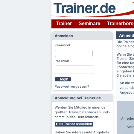
Trainer
Seminare
Trainerbörs
Anmeld
Anmelden
Die Traine
Kennwort
online ein
Wenn Sie 
Trainer (S
Passwort
für eine K
Kontaktang
eingeben k
Sie späte
login
An die v
Passwort vergessen?
versende
Angebote
Anmeldung bei Trainer.de
Werden Sie Mitglied in einer der
größten Trainerdatenbanken und -
communities Deutschlands!
Anrede/
als Trainer anmelden
Vor
Haben Sie interessante Angebote