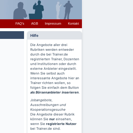
FAQ's
AGB
Impressum
Kontakt
Hilfe
Die Angebote aller drei
Rubriken werden entweder
durch die bei Trainer.de
registrierten Trainer, Dozenten
und Institutionen oder durch
externe Anbieter eingestellt.
Wenn Sie selbst auch
interessante Angebote hier an
Trainer richten wollen, so
folgen Sie einfach dem Button
als Börsenanbieter inserieren
.
Jobangebote,
Ausschreibungen und
Kooperationsgesuche
Die Angebote dieser Rubrik
können Sie
nur
einsehen,
wenn Sie
registrierte Nutzer
bei Trainer.de sind.