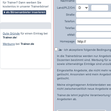
Nachname:
für Trainer? Dann werben Sie
kostenlos in unserer Trainerbörse!
Land/PLZ/Ort:
als Börsenanbieter inserieren
Straße:
Telefon:
Telefax:
Gute Gründe
für einen Eintrag bei
eMail:
Trainer.de
!
Homepage:
Werbung
bei
Trainer.de
Ja
- Ich akzeptiere folgende Bedingun
In die Trainerbörse werden nur Angebote 
Dozenten bestimmt sind. Werbung für s
sowie sittenwidrige Einträge sind unzulä
Eingestellte Angebote, die nicht mehr r
gelöscht. Ansonsten wird mein Angebot 
gelöscht.
Meine eingetragenen Anbieterdaten wer
nicht zwischenzeitlich neue Angebote e
Trainer.de
lehnt jegliche Verantwortung 
Angeboten ab.