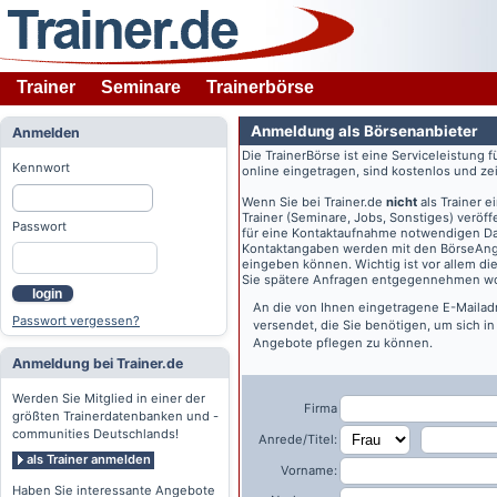
Trainer
Seminare
Trainerbörse
Anmeldung als Börsenanbieter
Anmelden
Die TrainerBörse ist eine Serviceleistung 
Kennwort
online eingetragen, sind kostenlos und zeit
Wenn Sie bei
Trainer.de
nicht
als Trainer 
Trainer (Seminare, Jobs, Sonstiges) veröff
Passwort
für eine Kontaktaufnahme notwendigen Dat
Kontaktangaben werden mit den BörseAngeb
eingeben können. Wichtig ist vor allem di
Sie spätere Anfragen entgegennehmen wo
login
An die von Ihnen eingetragene E-Maila
Passwort vergessen?
versendet, die Sie benötigen, um sich i
Angebote pflegen zu können.
Anmeldung bei Trainer.de
Werden Sie Mitglied in einer der
Firma
größten Trainerdatenbanken und -
communities Deutschlands!
Anrede/Titel:
als Trainer anmelden
Vorname:
Haben Sie interessante Angebote