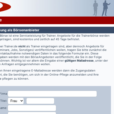
e
ung als Börsenanbieter
rBörse ist eine Serviceleistung für Trainer. Angebote für die Trainerbörse werden
getragen, sind kostenlos und zeitlich auf 45 Tage befristet.
bei
Trainer.de
nicht
als Trainer eingetragen sind, aber dennoch Angebote für
eminare, Jobs, Sonstiges) veröffentlichen wollen, tragen Sie bitte zunächst die
ontaktaufnahme notwendigen Daten in das folgende Formular ein. Diese
aben werden mit den BörseAngeboten veröffentlicht, die Sie in der Folge
önnen. Wichtig ist vor allem die Eingabe einer
gültigen Mailadresse
, unter der
re Anfragen entgegennehmen wollen.
on Ihnen eingetragene E-Mailadresse werden dann die Zugangsdaten
t, die Sie benötigen, um sich in der Online-Pflege anzumelden und Ihre
 pflegen zu können.
Firma
Titel:
name: