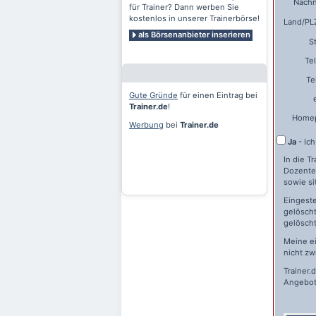
Nach
für Trainer? Dann werben Sie
kostenlos in unserer Trainerbörse!
Land/PLZ
als Börsenanbieter inserieren
S
Te
Te
Gute Gründe
für einen Eintrag bei
Trainer.de
!
Home
Werbung
bei
Trainer.de
Ja
- Ic
In die T
Dozente
sowie si
Eingeste
gelöscht
gelöscht
Meine e
nicht zw
Trainer.
Angebot