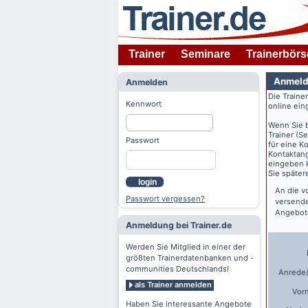
Trainer
Seminare
Trainerbörs
Anmeld
Anmelden
Die Traine
Kennwort
online ein
Wenn Sie 
Trainer (S
Passwort
für eine K
Kontaktang
eingeben k
Sie späte
login
An die v
Passwort vergessen?
versende
Angebote
Anmeldung bei Trainer.de
Werden Sie Mitglied in einer der
größten Trainerdatenbanken und -
communities Deutschlands!
Anrede/
als Trainer anmelden
Vor
Haben Sie interessante Angebote