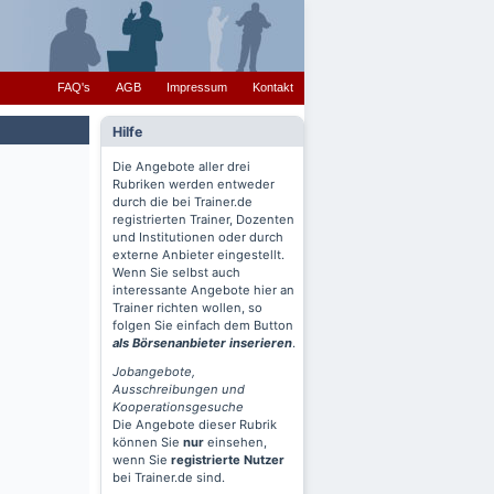
FAQ's
AGB
Impressum
Kontakt
Hilfe
Die Angebote aller drei
Rubriken werden entweder
durch die bei Trainer.de
registrierten Trainer, Dozenten
und Institutionen oder durch
externe Anbieter eingestellt.
Wenn Sie selbst auch
interessante Angebote hier an
Trainer richten wollen, so
folgen Sie einfach dem Button
als Börsenanbieter inserieren
.
Jobangebote,
Ausschreibungen und
Kooperationsgesuche
Die Angebote dieser Rubrik
können Sie
nur
einsehen,
wenn Sie
registrierte Nutzer
bei Trainer.de sind.