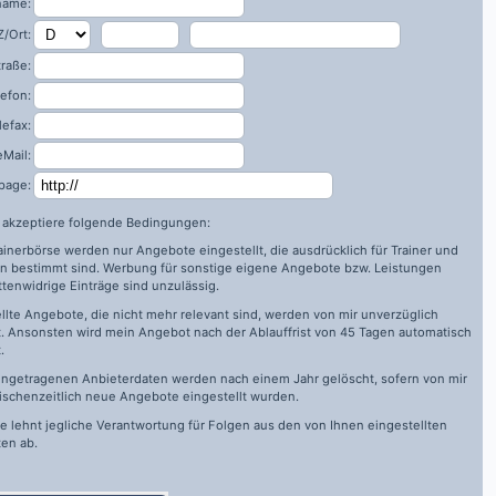
name:
/Ort:
traße:
lefon:
lefax:
eMail:
page:
h akzeptiere folgende Bedingungen:
rainerbörse werden nur Angebote eingestellt, die ausdrücklich für Trainer und
n bestimmt sind. Werbung für sonstige eigene Angebote bzw. Leistungen
ttenwidrige Einträge sind unzulässig.
llte Angebote, die nicht mehr relevant sind, werden von mir unverzüglich
. Ansonsten wird mein Angebot nach der Ablauffrist von 45 Tagen automatisch
.
ingetragenen Anbieterdaten werden nach einem Jahr gelöscht, sofern von mir
ischenzeitlich neue Angebote eingestellt wurden.
de
lehnt jegliche Verantwortung für Folgen aus den von Ihnen eingestellten
en ab.