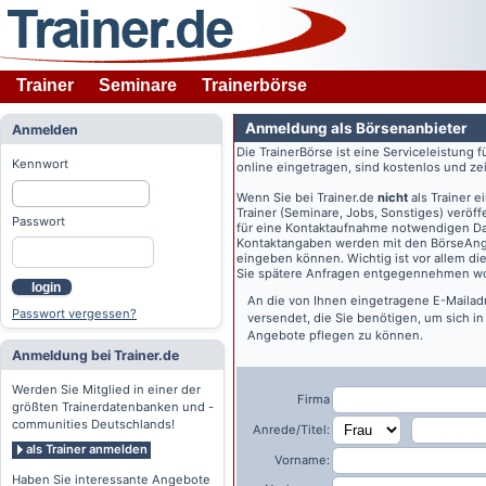
Trainer
Seminare
Trainerbörse
Anmeldung als Börsenanbieter
Anmelden
Die TrainerBörse ist eine Serviceleistung 
Kennwort
online eingetragen, sind kostenlos und zeit
Wenn Sie bei
Trainer.de
nicht
als Trainer 
Trainer (Seminare, Jobs, Sonstiges) veröff
Passwort
für eine Kontaktaufnahme notwendigen Dat
Kontaktangaben werden mit den BörseAngeb
eingeben können. Wichtig ist vor allem di
Sie spätere Anfragen entgegennehmen wo
login
An die von Ihnen eingetragene E-Maila
Passwort vergessen?
versendet, die Sie benötigen, um sich i
Angebote pflegen zu können.
Anmeldung bei Trainer.de
Werden Sie Mitglied in einer der
Firma
größten Trainerdatenbanken und -
communities Deutschlands!
Anrede/Titel:
als Trainer anmelden
Vorname:
Haben Sie interessante Angebote