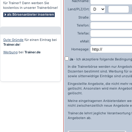
Nachname:
für Trainer? Dann werben Sie
kostenlos in unserer Trainerbörse!
Land/PLZ/Ort:
als Börsenanbieter inserieren
Straße:
Telefon:
Telefax:
Gute Gründe
für einen Eintrag bei
eMail:
Trainer.de
!
Homepage:
Werbung
bei
Trainer.de
Ja
- Ich akzeptiere folgende Bedingun
In die Trainerbörse werden nur Angebote 
Dozenten bestimmt sind. Werbung für s
sowie sittenwidrige Einträge sind unzulä
Eingestellte Angebote, die nicht mehr r
gelöscht. Ansonsten wird mein Angebot 
gelöscht.
Meine eingetragenen Anbieterdaten wer
nicht zwischenzeitlich neue Angebote e
Trainer.de
lehnt jegliche Verantwortung 
Angeboten ab.