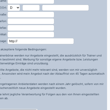
name:
/Ort:
traße:
lefon:
lefax:
eMail:
page:
h akzeptiere folgende Bedingungen:
rainerbörse werden nur Angebote eingestellt, die ausdrücklich für Trainer und
n bestimmt sind. Werbung für sonstige eigene Angebote bzw. Leistungen
ttenwidrige Einträge sind unzulässig.
llte Angebote, die nicht mehr relevant sind, werden von mir unverzüglich
. Ansonsten wird mein Angebot nach der Ablauffrist von 45 Tagen automatisch
.
ingetragenen Anbieterdaten werden nach einem Jahr gelöscht, sofern von mir
ischenzeitlich neue Angebote eingestellt wurden.
de
lehnt jegliche Verantwortung für Folgen aus den von Ihnen eingestellten
en ab.