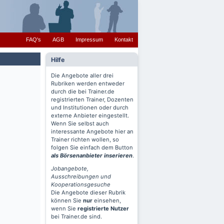
FAQ's
AGB
Impressum
Kontakt
Hilfe
Die Angebote aller drei
Rubriken werden entweder
durch die bei Trainer.de
registrierten Trainer, Dozenten
und Institutionen oder durch
externe Anbieter eingestellt.
Wenn Sie selbst auch
interessante Angebote hier an
Trainer richten wollen, so
folgen Sie einfach dem Button
als Börsenanbieter inserieren
.
Jobangebote,
Ausschreibungen und
Kooperationsgesuche
Die Angebote dieser Rubrik
können Sie
nur
einsehen,
wenn Sie
registrierte Nutzer
bei Trainer.de sind.