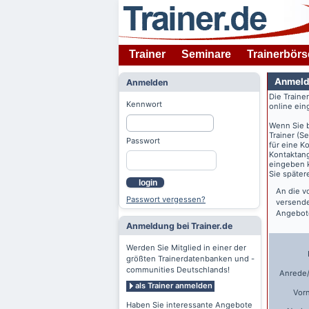
Trainer
Seminare
Trainerbörs
Anmeld
Anmelden
Die Traine
Kennwort
online ein
Wenn Sie 
Trainer (S
Passwort
für eine K
Kontaktang
eingeben k
Sie späte
login
An die v
Passwort vergessen?
versende
Angebote
Anmeldung bei Trainer.de
Werden Sie Mitglied in einer der
größten Trainerdatenbanken und -
communities Deutschlands!
Anrede/
als Trainer anmelden
Vor
Haben Sie interessante Angebote