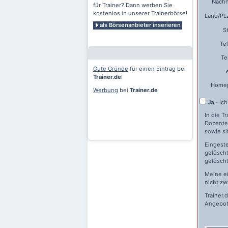
Nach
für Trainer? Dann werben Sie
kostenlos in unserer Trainerbörse!
Land/PLZ
als Börsenanbieter inserieren
S
Te
Te
Gute Gründe
für einen Eintrag bei
Trainer.de
!
Home
Werbung
bei
Trainer.de
Ja
- Ic
In die T
Dozente
sowie si
Eingeste
gelöscht
gelöscht
Meine e
nicht zw
Trainer.
Angebot