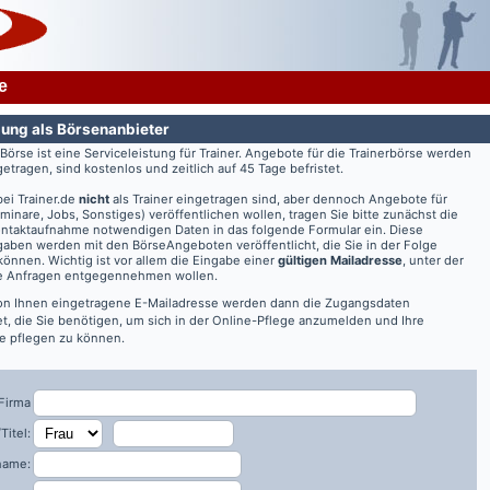
e
ung als Börsenanbieter
rBörse ist eine Serviceleistung für Trainer. Angebote für die Trainerbörse werden
getragen, sind kostenlos und zeitlich auf 45 Tage befristet.
bei
Trainer.de
nicht
als Trainer eingetragen sind, aber dennoch Angebote für
eminare, Jobs, Sonstiges) veröffentlichen wollen, tragen Sie bitte zunächst die
ontaktaufnahme notwendigen Daten in das folgende Formular ein. Diese
aben werden mit den BörseAngeboten veröffentlicht, die Sie in der Folge
önnen. Wichtig ist vor allem die Eingabe einer
gültigen Mailadresse
, unter der
re Anfragen entgegennehmen wollen.
on Ihnen eingetragene E-Mailadresse werden dann die Zugangsdaten
t, die Sie benötigen, um sich in der Online-Pflege anzumelden und Ihre
 pflegen zu können.
Firma
Titel:
name: