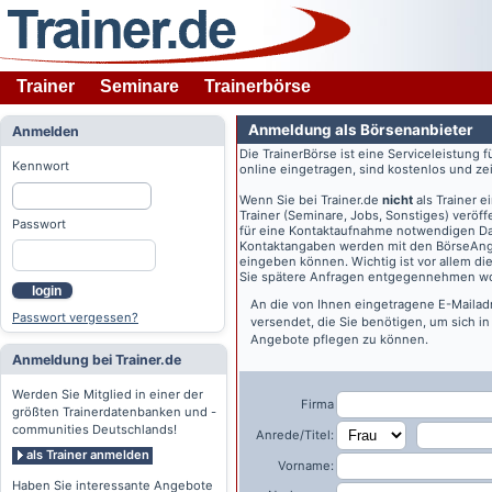
Trainer
Seminare
Trainerbörse
Anmeldung als Börsenanbieter
Anmelden
Die TrainerBörse ist eine Serviceleistung 
Kennwort
online eingetragen, sind kostenlos und zeit
Wenn Sie bei
Trainer.de
nicht
als Trainer 
Trainer (Seminare, Jobs, Sonstiges) veröff
Passwort
für eine Kontaktaufnahme notwendigen Dat
Kontaktangaben werden mit den BörseAngeb
eingeben können. Wichtig ist vor allem di
Sie spätere Anfragen entgegennehmen wo
login
An die von Ihnen eingetragene E-Maila
Passwort vergessen?
versendet, die Sie benötigen, um sich i
Angebote pflegen zu können.
Anmeldung bei Trainer.de
Werden Sie Mitglied in einer der
Firma
größten Trainerdatenbanken und -
communities Deutschlands!
Anrede/Titel:
als Trainer anmelden
Vorname:
Haben Sie interessante Angebote