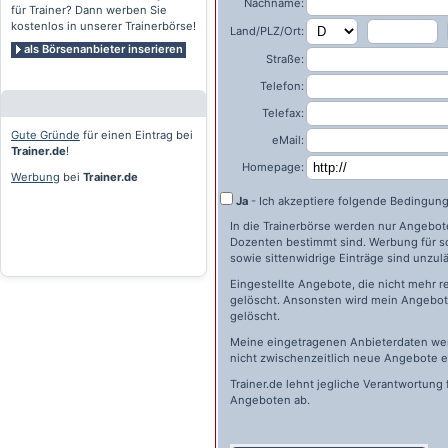
Nachname:
für Trainer? Dann werben Sie
kostenlos in unserer Trainerbörse!
Land/PLZ/Ort:
als Börsenanbieter inserieren
Straße:
Telefon:
Telefax:
Gute Gründe
für einen Eintrag bei
eMail:
Trainer.de
!
Homepage:
Werbung
bei
Trainer.de
Ja
- Ich akzeptiere folgende Bedingun
In die Trainerbörse werden nur Angebote 
Dozenten bestimmt sind. Werbung für s
sowie sittenwidrige Einträge sind unzulä
Eingestellte Angebote, die nicht mehr r
gelöscht. Ansonsten wird mein Angebot 
gelöscht.
Meine eingetragenen Anbieterdaten wer
nicht zwischenzeitlich neue Angebote e
Trainer.de
lehnt jegliche Verantwortung 
Angeboten ab.