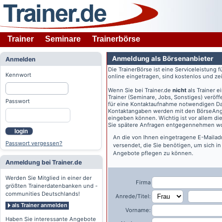
Trainer
Seminare
Trainerbörse
Anmeldung als Börsenanbieter
Anmelden
Die TrainerBörse ist eine Serviceleistung 
Kennwort
online eingetragen, sind kostenlos und zeit
Wenn Sie bei
Trainer.de
nicht
als Trainer 
Trainer (Seminare, Jobs, Sonstiges) veröff
Passwort
für eine Kontaktaufnahme notwendigen Dat
Kontaktangaben werden mit den BörseAngeb
eingeben können. Wichtig ist vor allem di
Sie spätere Anfragen entgegennehmen wo
login
An die von Ihnen eingetragene E-Maila
Passwort vergessen?
versendet, die Sie benötigen, um sich i
Angebote pflegen zu können.
Anmeldung bei Trainer.de
Werden Sie Mitglied in einer der
Firma
größten Trainerdatenbanken und -
communities Deutschlands!
Anrede/Titel:
als Trainer anmelden
Vorname:
Haben Sie interessante Angebote