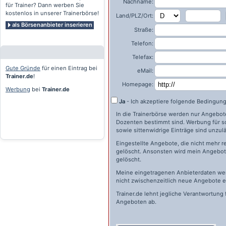
Nachname:
für Trainer? Dann werben Sie
kostenlos in unserer Trainerbörse!
Land/PLZ/Ort:
als Börsenanbieter inserieren
Straße:
Telefon:
Telefax:
Gute Gründe
für einen Eintrag bei
eMail:
Trainer.de
!
Homepage:
Werbung
bei
Trainer.de
Ja
- Ich akzeptiere folgende Bedingun
In die Trainerbörse werden nur Angebote 
Dozenten bestimmt sind. Werbung für s
sowie sittenwidrige Einträge sind unzulä
Eingestellte Angebote, die nicht mehr r
gelöscht. Ansonsten wird mein Angebot 
gelöscht.
Meine eingetragenen Anbieterdaten wer
nicht zwischenzeitlich neue Angebote e
Trainer.de
lehnt jegliche Verantwortung 
Angeboten ab.