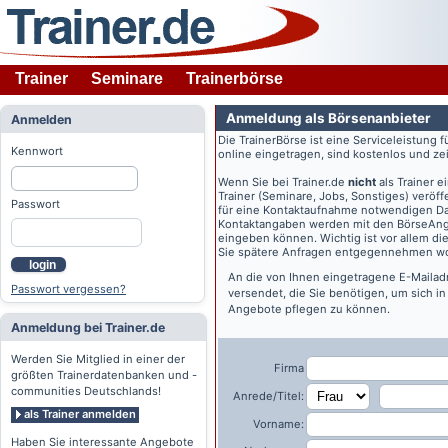
Trainer
Seminare
Trainerbörse
Anmeldung als Börsenanbieter
Anmelden
Die TrainerBörse ist eine Serviceleistung 
Kennwort
online eingetragen, sind kostenlos und zeit
Wenn Sie bei
Trainer.de
nicht
als Trainer 
Trainer (Seminare, Jobs, Sonstiges) veröff
Passwort
für eine Kontaktaufnahme notwendigen Dat
Kontaktangaben werden mit den BörseAngeb
eingeben können. Wichtig ist vor allem di
Sie spätere Anfragen entgegennehmen wo
login
An die von Ihnen eingetragene E-Maila
Passwort vergessen?
versendet, die Sie benötigen, um sich i
Angebote pflegen zu können.
Anmeldung bei Trainer.de
Werden Sie Mitglied in einer der
Firma
größten Trainerdatenbanken und -
communities Deutschlands!
Anrede/Titel:
als Trainer anmelden
Vorname:
Haben Sie interessante Angebote