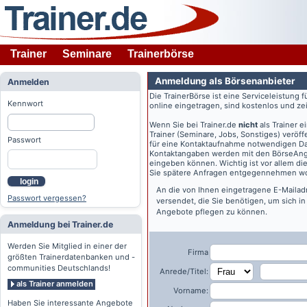
Trainer
Seminare
Trainerbörse
Anmeldung als Börsenanbieter
Anmelden
Die TrainerBörse ist eine Serviceleistung 
Kennwort
online eingetragen, sind kostenlos und zeit
Wenn Sie bei
Trainer.de
nicht
als Trainer 
Trainer (Seminare, Jobs, Sonstiges) veröff
Passwort
für eine Kontaktaufnahme notwendigen Dat
Kontaktangaben werden mit den BörseAngeb
eingeben können. Wichtig ist vor allem di
Sie spätere Anfragen entgegennehmen wo
login
An die von Ihnen eingetragene E-Maila
Passwort vergessen?
versendet, die Sie benötigen, um sich i
Angebote pflegen zu können.
Anmeldung bei Trainer.de
Werden Sie Mitglied in einer der
Firma
größten Trainerdatenbanken und -
communities Deutschlands!
Anrede/Titel:
als Trainer anmelden
Vorname:
Haben Sie interessante Angebote