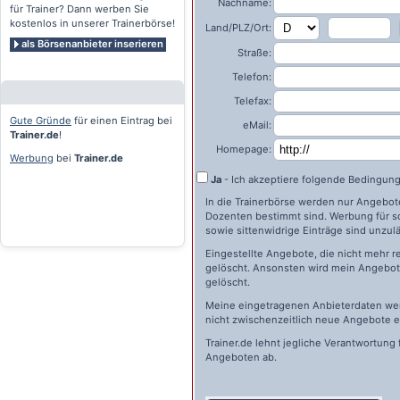
Nachname:
für Trainer? Dann werben Sie
kostenlos in unserer Trainerbörse!
Land/PLZ/Ort:
als Börsenanbieter inserieren
Straße:
Telefon:
Telefax:
Gute Gründe
für einen Eintrag bei
eMail:
Trainer.de
!
Homepage:
Werbung
bei
Trainer.de
Ja
- Ich akzeptiere folgende Bedingun
In die Trainerbörse werden nur Angebote 
Dozenten bestimmt sind. Werbung für s
sowie sittenwidrige Einträge sind unzulä
Eingestellte Angebote, die nicht mehr r
gelöscht. Ansonsten wird mein Angebot 
gelöscht.
Meine eingetragenen Anbieterdaten wer
nicht zwischenzeitlich neue Angebote e
Trainer.de
lehnt jegliche Verantwortung 
Angeboten ab.