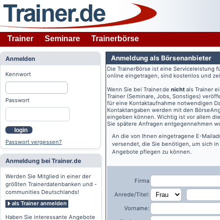
Trainer
Seminare
Trainerbörse
Anmeldung als Börsenanbieter
Anmelden
Die TrainerBörse ist eine Serviceleistung 
Kennwort
online eingetragen, sind kostenlos und zeit
Wenn Sie bei
Trainer.de
nicht
als Trainer 
Trainer (Seminare, Jobs, Sonstiges) veröff
Passwort
für eine Kontaktaufnahme notwendigen Dat
Kontaktangaben werden mit den BörseAngeb
eingeben können. Wichtig ist vor allem di
Sie spätere Anfragen entgegennehmen wo
login
An die von Ihnen eingetragene E-Maila
Passwort vergessen?
versendet, die Sie benötigen, um sich i
Angebote pflegen zu können.
Anmeldung bei Trainer.de
Werden Sie Mitglied in einer der
Firma
größten Trainerdatenbanken und -
communities Deutschlands!
Anrede/Titel:
als Trainer anmelden
Vorname:
Haben Sie interessante Angebote