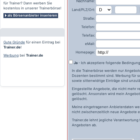
Nachname:
für Trainer? Dann werben Sie
kostenlos in unserer Trainerbörse!
Land/PLZ/Ort:
als Börsenanbieter inserieren
Straße:
Telefon:
Telefax:
Gute Gründe
für einen Eintrag bei
eMail:
Trainer.de
!
Homepage:
Werbung
bei
Trainer.de
Ja
- Ich akzeptiere folgende Bedingun
In die Trainerbörse werden nur Angebote 
Dozenten bestimmt sind. Werbung für s
sowie sittenwidrige Einträge sind unzulä
Eingestellte Angebote, die nicht mehr r
gelöscht. Ansonsten wird mein Angebot 
gelöscht.
Meine eingetragenen Anbieterdaten wer
nicht zwischenzeitlich neue Angebote e
Trainer.de
lehnt jegliche Verantwortung 
Angeboten ab.