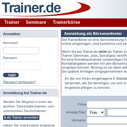
Trainer
Seminare
Trainerbörse
Anmeldung als Börsenanbieter
Anmelden
Die TrainerBörse ist eine Serviceleistung 
Kennwort
online eingetragen, sind kostenlos und zeit
Wenn Sie bei
Trainer.de
nicht
als Trainer 
Trainer (Seminare, Jobs, Sonstiges) veröff
Passwort
für eine Kontaktaufnahme notwendigen Dat
Kontaktangaben werden mit den BörseAngeb
eingeben können. Wichtig ist vor allem di
Sie spätere Anfragen entgegennehmen wo
login
An die von Ihnen eingetragene E-Maila
Passwort vergessen?
versendet, die Sie benötigen, um sich i
Angebote pflegen zu können.
Anmeldung bei Trainer.de
Werden Sie Mitglied in einer der
Firma
größten Trainerdatenbanken und -
communities Deutschlands!
Anrede/Titel:
als Trainer anmelden
Vorname:
Haben Sie interessante Angebote