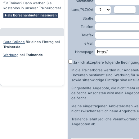
Nachname:
für Trainer? Dann werben Sie
kostenlos in unserer Trainerbörse!
Land/PLZ/Ort:
als Börsenanbieter inserieren
Straße:
Telefon:
Telefax:
Gute Gründe
für einen Eintrag bei
eMail:
Trainer.de
!
Homepage:
Werbung
bei
Trainer.de
Ja
- Ich akzeptiere folgende Bedingun
In die Trainerbörse werden nur Angebote 
Dozenten bestimmt sind. Werbung für s
sowie sittenwidrige Einträge sind unzulä
Eingestellte Angebote, die nicht mehr r
gelöscht. Ansonsten wird mein Angebot 
gelöscht.
Meine eingetragenen Anbieterdaten wer
nicht zwischenzeitlich neue Angebote e
Trainer.de
lehnt jegliche Verantwortung 
Angeboten ab.