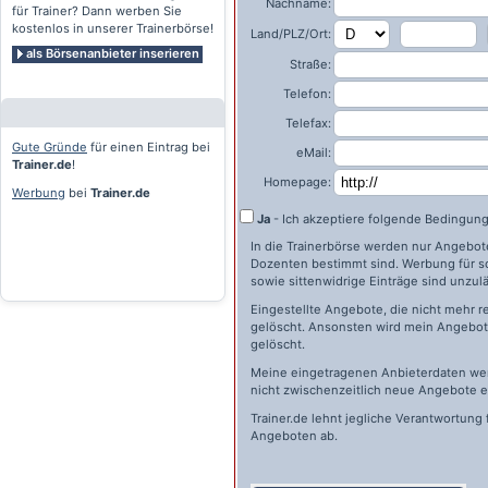
Nachname:
für Trainer? Dann werben Sie
kostenlos in unserer Trainerbörse!
Land/PLZ/Ort:
als Börsenanbieter inserieren
Straße:
Telefon:
Telefax:
Gute Gründe
für einen Eintrag bei
eMail:
Trainer.de
!
Homepage:
Werbung
bei
Trainer.de
Ja
- Ich akzeptiere folgende Bedingun
In die Trainerbörse werden nur Angebote 
Dozenten bestimmt sind. Werbung für s
sowie sittenwidrige Einträge sind unzulä
Eingestellte Angebote, die nicht mehr r
gelöscht. Ansonsten wird mein Angebot 
gelöscht.
Meine eingetragenen Anbieterdaten wer
nicht zwischenzeitlich neue Angebote e
Trainer.de
lehnt jegliche Verantwortung 
Angeboten ab.