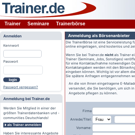
Trainer
Seminare
Trainerbörse
Anmeldung als Börsenanbieter
Anmelden
Die TrainerBörse ist eine Serviceleistung 
Kennwort
online eingetragen, sind kostenlos und zeit
Wenn Sie bei
Trainer.de
nicht
als Trainer 
Trainer (Seminare, Jobs, Sonstiges) veröff
Passwort
für eine Kontaktaufnahme notwendigen Dat
Kontaktangaben werden mit den BörseAngeb
eingeben können. Wichtig ist vor allem di
Sie spätere Anfragen entgegennehmen wo
login
An die von Ihnen eingetragene E-Maila
Passwort vergessen?
versendet, die Sie benötigen, um sich i
Angebote pflegen zu können.
Anmeldung bei Trainer.de
Werden Sie Mitglied in einer der
Firma
größten Trainerdatenbanken und -
communities Deutschlands!
Anrede/Titel:
als Trainer anmelden
Vorname:
Haben Sie interessante Angebote