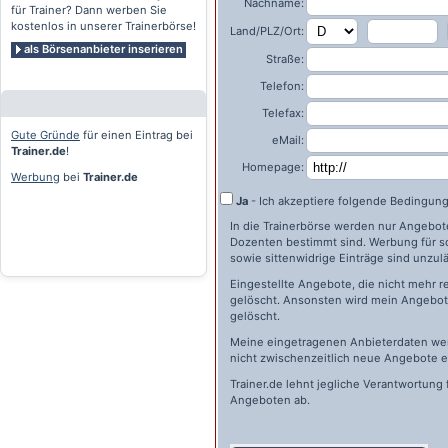
Nachname:
für Trainer? Dann werben Sie
kostenlos in unserer Trainerbörse!
Land/PLZ/Ort:
als Börsenanbieter inserieren
Straße:
Telefon:
Telefax:
Gute Gründe
für einen Eintrag bei
eMail:
Trainer.de
!
Homepage:
Werbung
bei
Trainer.de
Ja
- Ich akzeptiere folgende Bedingun
In die Trainerbörse werden nur Angebote 
Dozenten bestimmt sind. Werbung für s
sowie sittenwidrige Einträge sind unzulä
Eingestellte Angebote, die nicht mehr r
gelöscht. Ansonsten wird mein Angebot 
gelöscht.
Meine eingetragenen Anbieterdaten wer
nicht zwischenzeitlich neue Angebote e
Trainer.de
lehnt jegliche Verantwortung 
Angeboten ab.