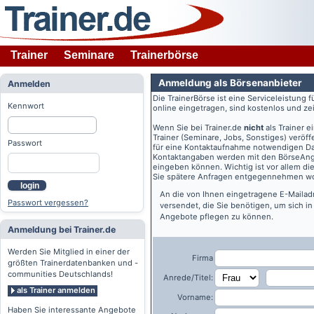
Trainer
Seminare
Trainerbörse
Anmeldung als Börsenanbieter
Anmelden
Die TrainerBörse ist eine Serviceleistung 
Kennwort
online eingetragen, sind kostenlos und zeit
Wenn Sie bei
Trainer.de
nicht
als Trainer 
Trainer (Seminare, Jobs, Sonstiges) veröff
Passwort
für eine Kontaktaufnahme notwendigen Dat
Kontaktangaben werden mit den BörseAngeb
eingeben können. Wichtig ist vor allem di
Sie spätere Anfragen entgegennehmen wo
login
An die von Ihnen eingetragene E-Maila
Passwort vergessen?
versendet, die Sie benötigen, um sich i
Angebote pflegen zu können.
Anmeldung bei Trainer.de
Werden Sie Mitglied in einer der
Firma
größten Trainerdatenbanken und -
communities Deutschlands!
Anrede/Titel:
als Trainer anmelden
Vorname:
Haben Sie interessante Angebote