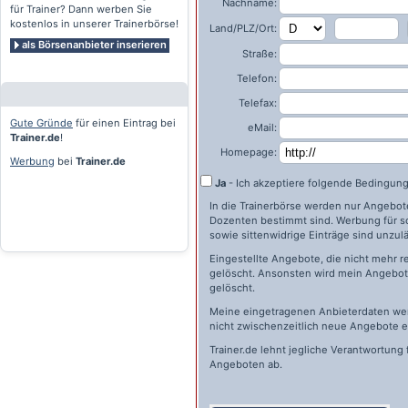
Nachname:
für Trainer? Dann werben Sie
kostenlos in unserer Trainerbörse!
Land/PLZ/Ort:
als Börsenanbieter inserieren
Straße:
Telefon:
Telefax:
Gute Gründe
für einen Eintrag bei
eMail:
Trainer.de
!
Homepage:
Werbung
bei
Trainer.de
Ja
- Ich akzeptiere folgende Bedingun
In die Trainerbörse werden nur Angebote 
Dozenten bestimmt sind. Werbung für s
sowie sittenwidrige Einträge sind unzulä
Eingestellte Angebote, die nicht mehr r
gelöscht. Ansonsten wird mein Angebot 
gelöscht.
Meine eingetragenen Anbieterdaten wer
nicht zwischenzeitlich neue Angebote e
Trainer.de
lehnt jegliche Verantwortung 
Angeboten ab.