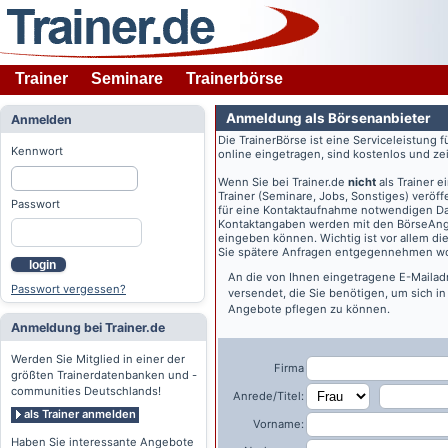
Trainer
Seminare
Trainerbörse
Anmeldung als Börsenanbieter
Anmelden
Die TrainerBörse ist eine Serviceleistung 
Kennwort
online eingetragen, sind kostenlos und zeit
Wenn Sie bei
Trainer.de
nicht
als Trainer 
Trainer (Seminare, Jobs, Sonstiges) veröff
Passwort
für eine Kontaktaufnahme notwendigen Dat
Kontaktangaben werden mit den BörseAngeb
eingeben können. Wichtig ist vor allem di
Sie spätere Anfragen entgegennehmen wo
login
An die von Ihnen eingetragene E-Maila
Passwort vergessen?
versendet, die Sie benötigen, um sich i
Angebote pflegen zu können.
Anmeldung bei Trainer.de
Werden Sie Mitglied in einer der
Firma
größten Trainerdatenbanken und -
communities Deutschlands!
Anrede/Titel:
als Trainer anmelden
Vorname:
Haben Sie interessante Angebote