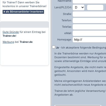
Nachname:
für Trainer? Dann werben Sie
kostenlos in unserer Trainerbörse!
Land/PLZ/Ort:
als Börsenanbieter inserieren
Straße:
Telefon:
Telefax:
Gute Gründe
für einen Eintrag bei
eMail:
Trainer.de
!
Homepage:
Werbung
bei
Trainer.de
Ja
- Ich akzeptiere folgende Bedingun
In die Trainerbörse werden nur Angebote 
Dozenten bestimmt sind. Werbung für s
sowie sittenwidrige Einträge sind unzulä
Eingestellte Angebote, die nicht mehr r
gelöscht. Ansonsten wird mein Angebot 
gelöscht.
Meine eingetragenen Anbieterdaten wer
nicht zwischenzeitlich neue Angebote e
Trainer.de
lehnt jegliche Verantwortung 
Angeboten ab.