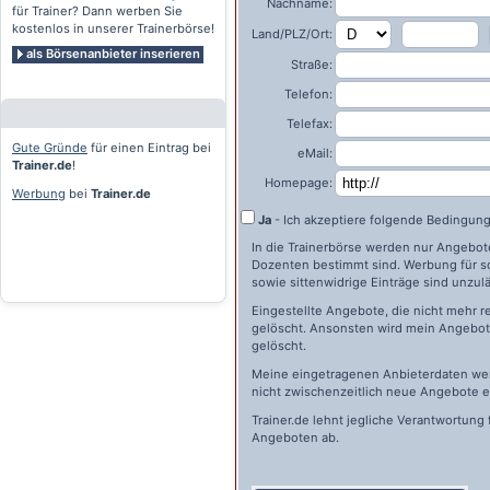
Nachname:
für Trainer? Dann werben Sie
kostenlos in unserer Trainerbörse!
Land/PLZ/Ort:
als Börsenanbieter inserieren
Straße:
Telefon:
Telefax:
Gute Gründe
für einen Eintrag bei
eMail:
Trainer.de
!
Homepage:
Werbung
bei
Trainer.de
Ja
- Ich akzeptiere folgende Bedingun
In die Trainerbörse werden nur Angebote 
Dozenten bestimmt sind. Werbung für s
sowie sittenwidrige Einträge sind unzulä
Eingestellte Angebote, die nicht mehr r
gelöscht. Ansonsten wird mein Angebot 
gelöscht.
Meine eingetragenen Anbieterdaten wer
nicht zwischenzeitlich neue Angebote e
Trainer.de
lehnt jegliche Verantwortung 
Angeboten ab.