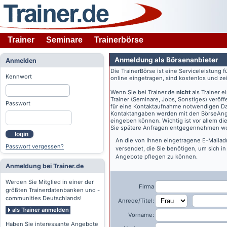
Trainer
Seminare
Trainerbörse
Anmeldung als Börsenanbieter
Anmelden
Die TrainerBörse ist eine Serviceleistung 
Kennwort
online eingetragen, sind kostenlos und zeit
Wenn Sie bei
Trainer.de
nicht
als Trainer 
Trainer (Seminare, Jobs, Sonstiges) veröff
Passwort
für eine Kontaktaufnahme notwendigen Dat
Kontaktangaben werden mit den BörseAngeb
eingeben können. Wichtig ist vor allem di
Sie spätere Anfragen entgegennehmen wo
login
An die von Ihnen eingetragene E-Maila
Passwort vergessen?
versendet, die Sie benötigen, um sich i
Angebote pflegen zu können.
Anmeldung bei Trainer.de
Werden Sie Mitglied in einer der
Firma
größten Trainerdatenbanken und -
communities Deutschlands!
Anrede/Titel:
als Trainer anmelden
Vorname:
Haben Sie interessante Angebote