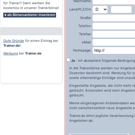
Nachname:
für Trainer? Dann werben Sie
kostenlos in unserer Trainerbörse!
Land/PLZ/Ort:
als Börsenanbieter inserieren
Straße:
Telefon:
Telefax:
Gute Gründe
für einen Eintrag bei
eMail:
Trainer.de
!
Homepage:
Werbung
bei
Trainer.de
Ja
- Ich akzeptiere folgende Bedingun
In die Trainerbörse werden nur Angebote 
Dozenten bestimmt sind. Werbung für s
sowie sittenwidrige Einträge sind unzulä
Eingestellte Angebote, die nicht mehr r
gelöscht. Ansonsten wird mein Angebot 
gelöscht.
Meine eingetragenen Anbieterdaten wer
nicht zwischenzeitlich neue Angebote e
Trainer.de
lehnt jegliche Verantwortung 
Angeboten ab.