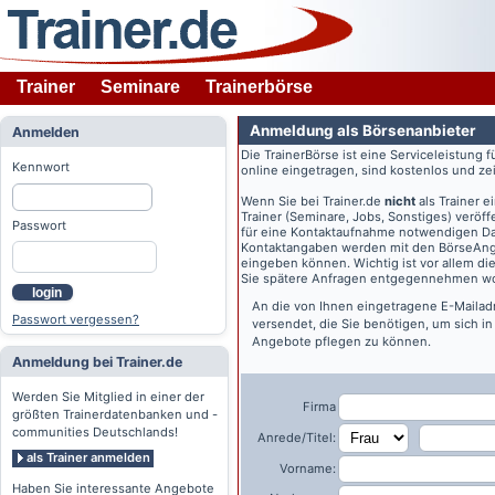
Trainer
Seminare
Trainerbörse
Anmeldung als Börsenanbieter
Anmelden
Die TrainerBörse ist eine Serviceleistung 
Kennwort
online eingetragen, sind kostenlos und zeit
Wenn Sie bei
Trainer.de
nicht
als Trainer 
Trainer (Seminare, Jobs, Sonstiges) veröff
Passwort
für eine Kontaktaufnahme notwendigen Dat
Kontaktangaben werden mit den BörseAngeb
eingeben können. Wichtig ist vor allem di
Sie spätere Anfragen entgegennehmen wo
login
An die von Ihnen eingetragene E-Maila
Passwort vergessen?
versendet, die Sie benötigen, um sich i
Angebote pflegen zu können.
Anmeldung bei Trainer.de
Werden Sie Mitglied in einer der
Firma
größten Trainerdatenbanken und -
communities Deutschlands!
Anrede/Titel:
als Trainer anmelden
Vorname:
Haben Sie interessante Angebote