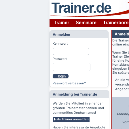
Trainer
Seminare
Trainerbörs
Anmeld
Anmelden
Die Traine
Kennwort
online ein
Wenn Sie 
Trainer (S
Passwort
für eine K
Kontaktang
eingeben k
Sie späte
login
An die v
Passwort vergessen?
versende
Angebote
Anmeldung bei Trainer.de
Werden Sie Mitglied in einer der
größten Trainerdatenbanken und -
communities Deutschlands!
Anrede/
als Trainer anmelden
Vor
Haben Sie interessante Angebote