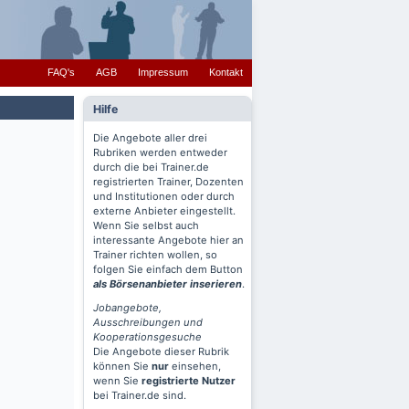
FAQ's
AGB
Impressum
Kontakt
Hilfe
Die Angebote aller drei
Rubriken werden entweder
durch die bei Trainer.de
registrierten Trainer, Dozenten
und Institutionen oder durch
externe Anbieter eingestellt.
Wenn Sie selbst auch
interessante Angebote hier an
Trainer richten wollen, so
folgen Sie einfach dem Button
als Börsenanbieter inserieren
.
Jobangebote,
Ausschreibungen und
Kooperationsgesuche
Die Angebote dieser Rubrik
können Sie
nur
einsehen,
wenn Sie
registrierte Nutzer
bei Trainer.de sind.