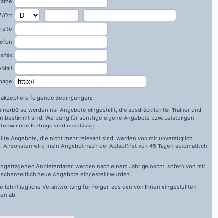
name:
/Ort:
traße:
lefon:
lefax:
eMail:
page:
h akzeptiere folgende Bedingungen:
rainerbörse werden nur Angebote eingestellt, die ausdrücklich für Trainer und
n bestimmt sind. Werbung für sonstige eigene Angebote bzw. Leistungen
ttenwidrige Einträge sind unzulässig.
llte Angebote, die nicht mehr relevant sind, werden von mir unverzüglich
. Ansonsten wird mein Angebot nach der Ablauffrist von 45 Tagen automatisch
.
ingetragenen Anbieterdaten werden nach einem Jahr gelöscht, sofern von mir
ischenzeitlich neue Angebote eingestellt wurden.
de
lehnt jegliche Verantwortung für Folgen aus den von Ihnen eingestellten
en ab.