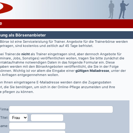
e
ung als Börsenanbieter
rBörse ist eine Serviceleistung für Trainer. Angebote für die Trainerbörse werden
getragen, sind kostenlos und zeitlich auf 45 Tage befristet.
bei
Trainer.de
nicht
als Trainer eingetragen sind, aber dennoch Angebote für
eminare, Jobs, Sonstiges) veröffentlichen wollen, tragen Sie bitte zunächst die
ontaktaufnahme notwendigen Daten in das folgende Formular ein. Diese
aben werden mit den BörseAngeboten veröffentlicht, die Sie in der Folge
önnen. Wichtig ist vor allem die Eingabe einer
gültigen Mailadresse
, unter der
re Anfragen entgegennehmen wollen.
on Ihnen eingetragene E-Mailadresse werden dann die Zugangsdaten
t, die Sie benötigen, um sich in der Online-Pflege anzumelden und Ihre
 pflegen zu können.
Firma
Titel:
name: