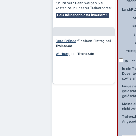
Nach
für Trainer? Dann werben Sie
kostenlos in unserer Trainerbörse!
Land/PLZ
als Börsenanbieter inserieren
S
Te
Te
Gute Gründe
für einen Eintrag bei
Trainer.de
!
Home
Werbung
bei
Trainer.de
Ja
- Ic
In die T
Dozente
sowie si
Eingeste
gelöscht
gelöscht
Meine e
nicht zw
Trainer.
Angebot