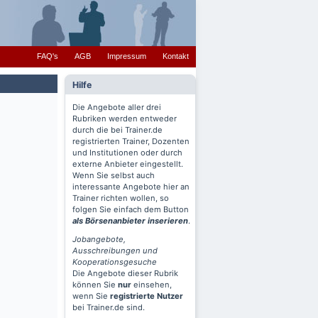
FAQ's
AGB
Impressum
Kontakt
Hilfe
Die Angebote aller drei
Rubriken werden entweder
durch die bei Trainer.de
registrierten Trainer, Dozenten
und Institutionen oder durch
externe Anbieter eingestellt.
Wenn Sie selbst auch
interessante Angebote hier an
Trainer richten wollen, so
folgen Sie einfach dem Button
als Börsenanbieter inserieren
.
Jobangebote,
Ausschreibungen und
Kooperationsgesuche
Die Angebote dieser Rubrik
können Sie
nur
einsehen,
wenn Sie
registrierte Nutzer
bei Trainer.de sind.