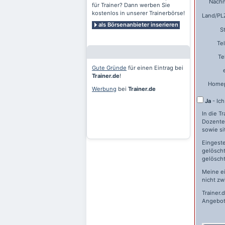
Nach
für Trainer? Dann werben Sie
kostenlos in unserer Trainerbörse!
Land/PLZ
als Börsenanbieter inserieren
S
Te
Te
Gute Gründe
für einen Eintrag bei
Trainer.de
!
Home
Werbung
bei
Trainer.de
Ja
- Ic
In die T
Dozente
sowie si
Eingeste
gelöscht
gelöscht
Meine e
nicht zw
Trainer.
Angebot