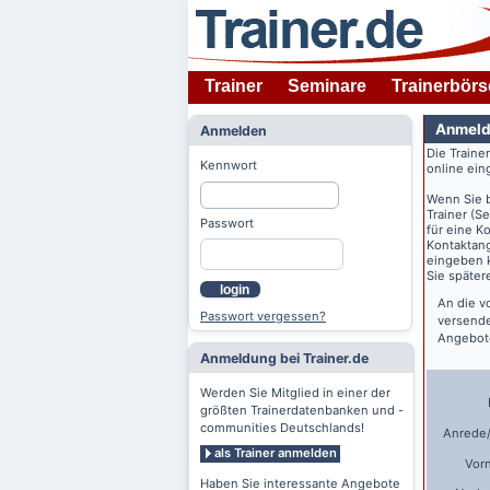
Trainer
Seminare
Trainerbörs
Anmeld
Anmelden
Die Traine
Kennwort
online ein
Wenn Sie 
Trainer (S
Passwort
für eine K
Kontaktang
eingeben k
Sie späte
login
An die v
Passwort vergessen?
versende
Angebote
Anmeldung bei Trainer.de
Werden Sie Mitglied in einer der
größten Trainerdatenbanken und -
communities Deutschlands!
Anrede/
als Trainer anmelden
Vor
Haben Sie interessante Angebote