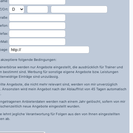
name:
/Ort:
traße:
lefon:
lefax:
eMail:
page:
h akzeptiere folgende Bedingungen:
rainerbörse werden nur Angebote eingestellt, die ausdrücklich für Trainer und
n bestimmt sind. Werbung für sonstige eigene Angebote bzw. Leistungen
ttenwidrige Einträge sind unzulässig.
llte Angebote, die nicht mehr relevant sind, werden von mir unverzüglich
. Ansonsten wird mein Angebot nach der Ablauffrist von 45 Tagen automatisch
.
ingetragenen Anbieterdaten werden nach einem Jahr gelöscht, sofern von mir
ischenzeitlich neue Angebote eingestellt wurden.
de
lehnt jegliche Verantwortung für Folgen aus den von Ihnen eingestellten
en ab.