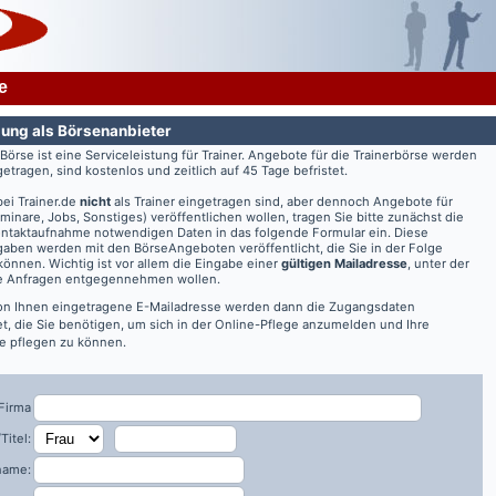
e
ung als Börsenanbieter
rBörse ist eine Serviceleistung für Trainer. Angebote für die Trainerbörse werden
getragen, sind kostenlos und zeitlich auf 45 Tage befristet.
bei
Trainer.de
nicht
als Trainer eingetragen sind, aber dennoch Angebote für
eminare, Jobs, Sonstiges) veröffentlichen wollen, tragen Sie bitte zunächst die
ontaktaufnahme notwendigen Daten in das folgende Formular ein. Diese
aben werden mit den BörseAngeboten veröffentlicht, die Sie in der Folge
önnen. Wichtig ist vor allem die Eingabe einer
gültigen Mailadresse
, unter der
re Anfragen entgegennehmen wollen.
on Ihnen eingetragene E-Mailadresse werden dann die Zugangsdaten
t, die Sie benötigen, um sich in der Online-Pflege anzumelden und Ihre
 pflegen zu können.
Firma
Titel:
name: