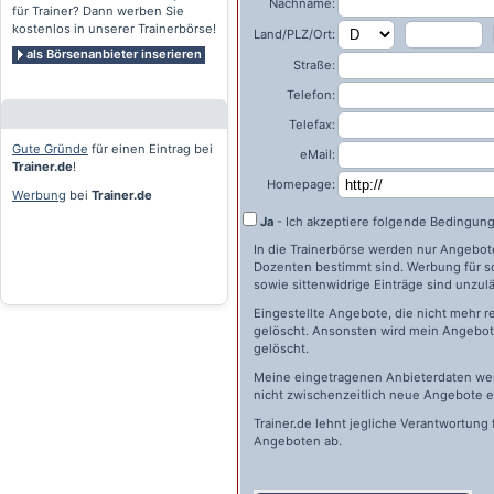
Nachname:
für Trainer? Dann werben Sie
kostenlos in unserer Trainerbörse!
Land/PLZ/Ort:
als Börsenanbieter inserieren
Straße:
Telefon:
Telefax:
Gute Gründe
für einen Eintrag bei
eMail:
Trainer.de
!
Homepage:
Werbung
bei
Trainer.de
Ja
- Ich akzeptiere folgende Bedingun
In die Trainerbörse werden nur Angebote 
Dozenten bestimmt sind. Werbung für s
sowie sittenwidrige Einträge sind unzulä
Eingestellte Angebote, die nicht mehr r
gelöscht. Ansonsten wird mein Angebot 
gelöscht.
Meine eingetragenen Anbieterdaten wer
nicht zwischenzeitlich neue Angebote e
Trainer.de
lehnt jegliche Verantwortung 
Angeboten ab.