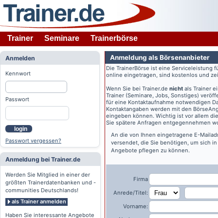
Trainer
Seminare
Trainerbörse
Anmeldung als Börsenanbieter
Anmelden
Die TrainerBörse ist eine Serviceleistung 
Kennwort
online eingetragen, sind kostenlos und zeit
Wenn Sie bei
Trainer.de
nicht
als Trainer 
Trainer (Seminare, Jobs, Sonstiges) veröff
Passwort
für eine Kontaktaufnahme notwendigen Dat
Kontaktangaben werden mit den BörseAngeb
eingeben können. Wichtig ist vor allem di
Sie spätere Anfragen entgegennehmen wo
login
An die von Ihnen eingetragene E-Maila
Passwort vergessen?
versendet, die Sie benötigen, um sich i
Angebote pflegen zu können.
Anmeldung bei Trainer.de
Werden Sie Mitglied in einer der
Firma
größten Trainerdatenbanken und -
communities Deutschlands!
Anrede/Titel:
als Trainer anmelden
Vorname:
Haben Sie interessante Angebote