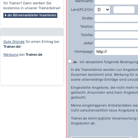
Nachname:
für Trainer? Dann werben Sie
kostenlos in unserer Trainerbörse!
Land/PLZ/Ort:
als Börsenanbieter inserieren
Straße:
Telefon:
Telefax:
Gute Gründe
für einen Eintrag bei
eMail:
Trainer.de
!
Homepage:
Werbung
bei
Trainer.de
Ja
- Ich akzeptiere folgende Bedingun
In die Trainerbörse werden nur Angebote 
Dozenten bestimmt sind. Werbung für s
sowie sittenwidrige Einträge sind unzulä
Eingestellte Angebote, die nicht mehr r
gelöscht. Ansonsten wird mein Angebot 
gelöscht.
Meine eingetragenen Anbieterdaten wer
nicht zwischenzeitlich neue Angebote e
Trainer.de
lehnt jegliche Verantwortung 
Angeboten ab.