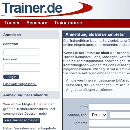
Trainer
Seminare
Trainerbörse
Anmeldung als Börsenanbieter
Anmelden
Die TrainerBörse ist eine Serviceleistung 
Kennwort
online eingetragen, sind kostenlos und zeit
Wenn Sie bei
Trainer.de
nicht
als Trainer 
Trainer (Seminare, Jobs, Sonstiges) veröff
Passwort
für eine Kontaktaufnahme notwendigen Dat
Kontaktangaben werden mit den BörseAngeb
eingeben können. Wichtig ist vor allem di
Sie spätere Anfragen entgegennehmen wo
login
An die von Ihnen eingetragene E-Maila
Passwort vergessen?
versendet, die Sie benötigen, um sich i
Angebote pflegen zu können.
Anmeldung bei Trainer.de
Werden Sie Mitglied in einer der
Firma
größten Trainerdatenbanken und -
communities Deutschlands!
Anrede/Titel:
als Trainer anmelden
Vorname:
Haben Sie interessante Angebote