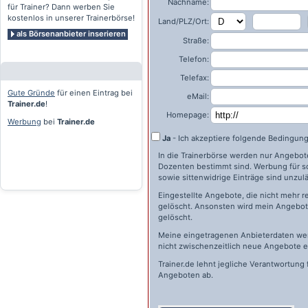
Nachname:
für Trainer? Dann werben Sie
kostenlos in unserer Trainerbörse!
Land/PLZ/Ort:
als Börsenanbieter inserieren
Straße:
Telefon:
Telefax:
Gute Gründe
für einen Eintrag bei
eMail:
Trainer.de
!
Homepage:
Werbung
bei
Trainer.de
Ja
- Ich akzeptiere folgende Bedingun
In die Trainerbörse werden nur Angebote 
Dozenten bestimmt sind. Werbung für s
sowie sittenwidrige Einträge sind unzulä
Eingestellte Angebote, die nicht mehr r
gelöscht. Ansonsten wird mein Angebot 
gelöscht.
Meine eingetragenen Anbieterdaten wer
nicht zwischenzeitlich neue Angebote e
Trainer.de
lehnt jegliche Verantwortung 
Angeboten ab.