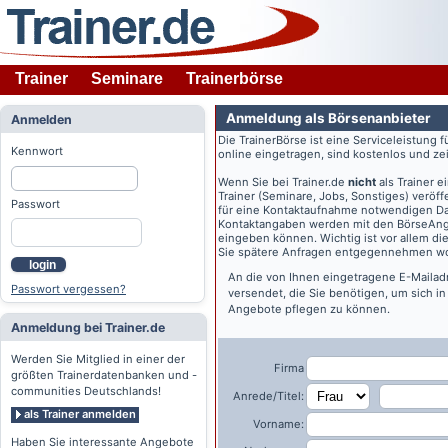
Trainer
Seminare
Trainerbörse
Anmeldung als Börsenanbieter
Anmelden
Die TrainerBörse ist eine Serviceleistung 
Kennwort
online eingetragen, sind kostenlos und zeit
Wenn Sie bei
Trainer.de
nicht
als Trainer 
Trainer (Seminare, Jobs, Sonstiges) veröff
Passwort
für eine Kontaktaufnahme notwendigen Dat
Kontaktangaben werden mit den BörseAngeb
eingeben können. Wichtig ist vor allem di
Sie spätere Anfragen entgegennehmen wo
login
An die von Ihnen eingetragene E-Maila
Passwort vergessen?
versendet, die Sie benötigen, um sich i
Angebote pflegen zu können.
Anmeldung bei Trainer.de
Werden Sie Mitglied in einer der
Firma
größten Trainerdatenbanken und -
communities Deutschlands!
Anrede/Titel:
als Trainer anmelden
Vorname:
Haben Sie interessante Angebote