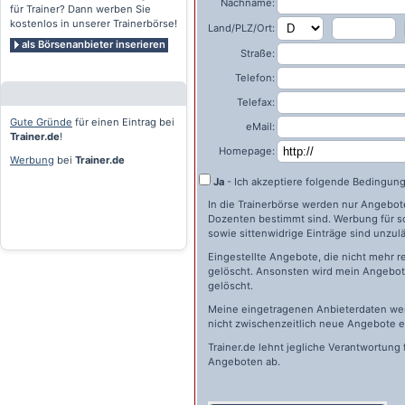
Nachname:
für Trainer? Dann werben Sie
kostenlos in unserer Trainerbörse!
Land/PLZ/Ort:
als Börsenanbieter inserieren
Straße:
Telefon:
Telefax:
Gute Gründe
für einen Eintrag bei
eMail:
Trainer.de
!
Homepage:
Werbung
bei
Trainer.de
Ja
- Ich akzeptiere folgende Bedingun
In die Trainerbörse werden nur Angebote 
Dozenten bestimmt sind. Werbung für s
sowie sittenwidrige Einträge sind unzulä
Eingestellte Angebote, die nicht mehr r
gelöscht. Ansonsten wird mein Angebot 
gelöscht.
Meine eingetragenen Anbieterdaten wer
nicht zwischenzeitlich neue Angebote e
Trainer.de
lehnt jegliche Verantwortung 
Angeboten ab.