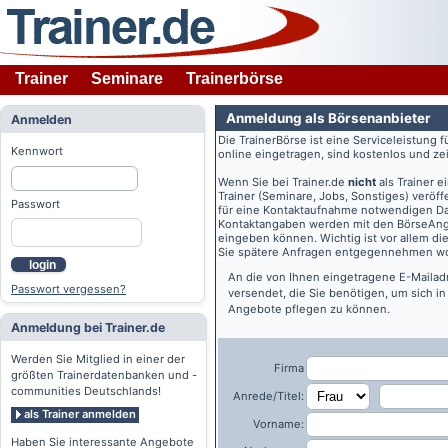
Trainer
Seminare
Trainerbörse
Anmeldung als Börsenanbieter
Anmelden
Die TrainerBörse ist eine Serviceleistung 
Kennwort
online eingetragen, sind kostenlos und zeit
Wenn Sie bei
Trainer.de
nicht
als Trainer 
Trainer (Seminare, Jobs, Sonstiges) veröff
Passwort
für eine Kontaktaufnahme notwendigen Dat
Kontaktangaben werden mit den BörseAngeb
eingeben können. Wichtig ist vor allem di
Sie spätere Anfragen entgegennehmen wo
login
An die von Ihnen eingetragene E-Maila
Passwort vergessen?
versendet, die Sie benötigen, um sich i
Angebote pflegen zu können.
Anmeldung bei Trainer.de
Werden Sie Mitglied in einer der
Firma
größten Trainerdatenbanken und -
communities Deutschlands!
Anrede/Titel:
als Trainer anmelden
Vorname:
Haben Sie interessante Angebote