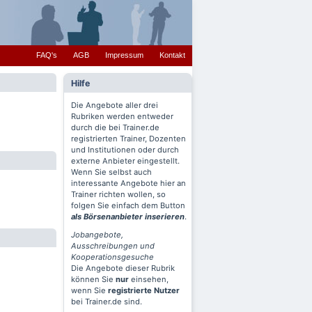
FAQ's
AGB
Impressum
Kontakt
Hilfe
Die Angebote aller drei
Rubriken werden entweder
durch die bei Trainer.de
registrierten Trainer, Dozenten
und Institutionen oder durch
externe Anbieter eingestellt.
Wenn Sie selbst auch
interessante Angebote hier an
Trainer richten wollen, so
folgen Sie einfach dem Button
als Börsenanbieter inserieren
.
Jobangebote,
Ausschreibungen und
Kooperationsgesuche
Die Angebote dieser Rubrik
können Sie
nur
einsehen,
wenn Sie
registrierte Nutzer
bei Trainer.de sind.