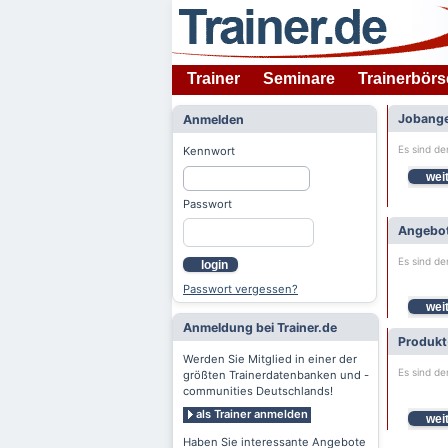
Trainer
Seminare
Trainerbörs
Jobange
Anmelden
Es sind de
Kennwort
weit
Passwort
Angebot
Es sind de
login
Passwort vergessen?
weit
Anmeldung bei Trainer.de
Produkt
Werden Sie Mitglied in einer der
Es sind de
größten Trainerdatenbanken und -
communities Deutschlands!
als Trainer anmelden
weit
Haben Sie interessante Angebote