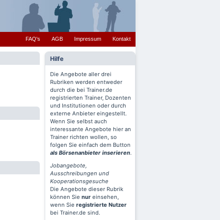
FAQ's
AGB
Impressum
Kontakt
Hilfe
Die Angebote aller drei
Rubriken werden entweder
durch die bei Trainer.de
registrierten Trainer, Dozenten
und Institutionen oder durch
externe Anbieter eingestellt.
Wenn Sie selbst auch
interessante Angebote hier an
Trainer richten wollen, so
folgen Sie einfach dem Button
als Börsenanbieter inserieren
.
Jobangebote,
Ausschreibungen und
Kooperationsgesuche
Die Angebote dieser Rubrik
können Sie
nur
einsehen,
wenn Sie
registrierte Nutzer
bei Trainer.de sind.