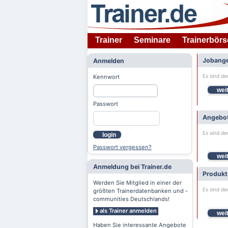
Trainer
Seminare
Trainerbörs
Jobange
Anmelden
Es sind de
Kennwort
weit
Passwort
Angebot
Es sind de
login
Passwort vergessen?
weit
Anmeldung bei Trainer.de
Produkt
Werden Sie Mitglied in einer der
Es sind de
größten Trainerdatenbanken und -
communities Deutschlands!
als Trainer anmelden
weit
Haben Sie interessante Angebote