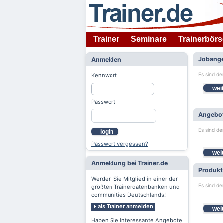
Trainer
Seminare
Trainerbörs
Jobange
Anmelden
Es sind de
Kennwort
weit
Passwort
Angebot
Es sind de
login
Passwort vergessen?
weit
Anmeldung bei Trainer.de
Produkt
Werden Sie Mitglied in einer der
Es sind de
größten Trainerdatenbanken und -
communities Deutschlands!
als Trainer anmelden
weit
Haben Sie interessante Angebote