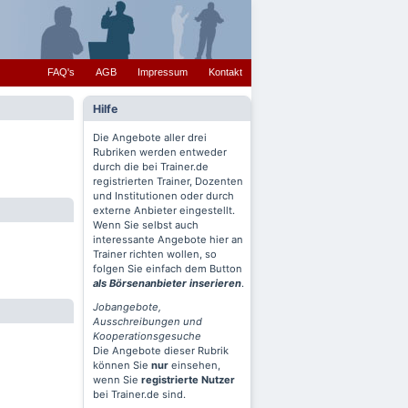
FAQ's
AGB
Impressum
Kontakt
Hilfe
Die Angebote aller drei
Rubriken werden entweder
durch die bei Trainer.de
registrierten Trainer, Dozenten
und Institutionen oder durch
externe Anbieter eingestellt.
Wenn Sie selbst auch
interessante Angebote hier an
Trainer richten wollen, so
folgen Sie einfach dem Button
als Börsenanbieter inserieren
.
Jobangebote,
Ausschreibungen und
Kooperationsgesuche
Die Angebote dieser Rubrik
können Sie
nur
einsehen,
wenn Sie
registrierte Nutzer
bei Trainer.de sind.