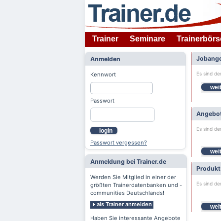
Trainer
Seminare
Trainerbörs
Jobange
Anmelden
Es sind de
Kennwort
weit
Passwort
Angebot
Es sind de
login
Passwort vergessen?
weit
Anmeldung bei Trainer.de
Produkt
Werden Sie Mitglied in einer der
Es sind de
größten Trainerdatenbanken und -
communities Deutschlands!
als Trainer anmelden
weit
Haben Sie interessante Angebote