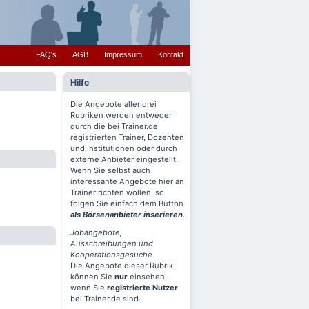
FAQ's
AGB
Impressum
Kontakt
Hilfe
Die Angebote aller drei
Rubriken werden entweder
durch die bei Trainer.de
registrierten Trainer, Dozenten
und Institutionen oder durch
externe Anbieter eingestellt.
Wenn Sie selbst auch
interessante Angebote hier an
Trainer richten wollen, so
folgen Sie einfach dem Button
als Börsenanbieter inserieren
.
Jobangebote,
Ausschreibungen und
Kooperationsgesuche
Die Angebote dieser Rubrik
können Sie
nur
einsehen,
wenn Sie
registrierte Nutzer
bei Trainer.de sind.