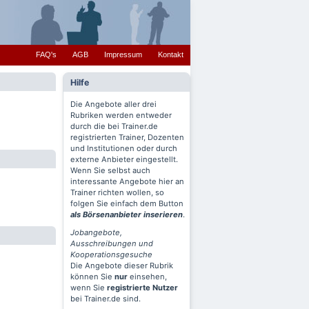
FAQ's
AGB
Impressum
Kontakt
Hilfe
Die Angebote aller drei
Rubriken werden entweder
durch die bei Trainer.de
registrierten Trainer, Dozenten
und Institutionen oder durch
externe Anbieter eingestellt.
Wenn Sie selbst auch
interessante Angebote hier an
Trainer richten wollen, so
folgen Sie einfach dem Button
als Börsenanbieter inserieren
.
Jobangebote,
Ausschreibungen und
Kooperationsgesuche
Die Angebote dieser Rubrik
können Sie
nur
einsehen,
wenn Sie
registrierte Nutzer
bei Trainer.de sind.