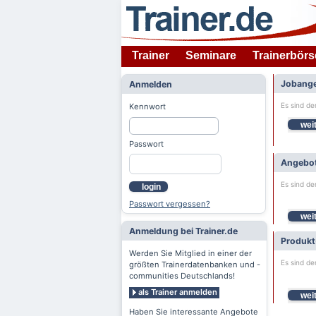
Trainer
Seminare
Trainerbörs
Jobange
Anmelden
Es sind de
Kennwort
weit
Passwort
Angebot
Es sind de
login
Passwort vergessen?
weit
Anmeldung bei Trainer.de
Produkt
Werden Sie Mitglied in einer der
Es sind de
größten Trainerdatenbanken und -
communities Deutschlands!
als Trainer anmelden
weit
Haben Sie interessante Angebote