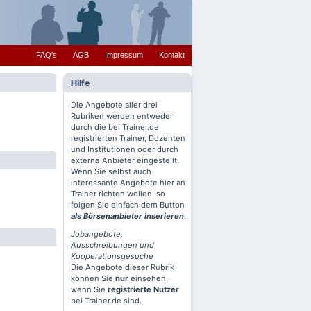
FAQ's
AGB
Impressum
Kontakt
Hilfe
Die Angebote aller drei
Rubriken werden entweder
durch die bei Trainer.de
registrierten Trainer, Dozenten
und Institutionen oder durch
externe Anbieter eingestellt.
Wenn Sie selbst auch
interessante Angebote hier an
Trainer richten wollen, so
folgen Sie einfach dem Button
als Börsenanbieter inserieren
.
Jobangebote,
Ausschreibungen und
Kooperationsgesuche
Die Angebote dieser Rubrik
können Sie
nur
einsehen,
wenn Sie
registrierte Nutzer
bei Trainer.de sind.