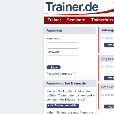
Trainer
Seminare
Trainerbörs
Jobange
Anmelden
Es sind de
Kennwort
weit
Passwort
Angebot
Es sind de
login
Passwort vergessen?
weit
Anmeldung bei Trainer.de
Produkt
Werden Sie Mitglied in einer der
Es sind de
größten Trainerdatenbanken und -
communities Deutschlands!
als Trainer anmelden
weit
Haben Sie interessante Angebote