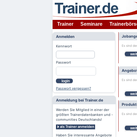
Trainer
Seminare
Trainerbörs
Jobange
Anmelden
Es sind de
Kennwort
weit
Passwort
Angebot
Es sind de
login
Passwort vergessen?
weit
Anmeldung bei Trainer.de
Produkt
Werden Sie Mitglied in einer der
Es sind de
größten Trainerdatenbanken und -
communities Deutschlands!
als Trainer anmelden
weit
Haben Sie interessante Angebote