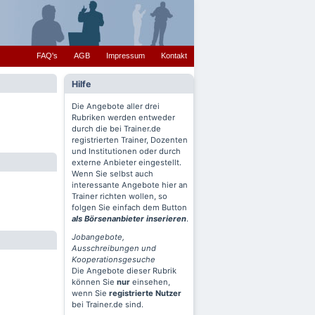
FAQ's
AGB
Impressum
Kontakt
Hilfe
Die Angebote aller drei
Rubriken werden entweder
durch die bei Trainer.de
registrierten Trainer, Dozenten
und Institutionen oder durch
externe Anbieter eingestellt.
Wenn Sie selbst auch
interessante Angebote hier an
Trainer richten wollen, so
folgen Sie einfach dem Button
als Börsenanbieter inserieren
.
Jobangebote,
Ausschreibungen und
Kooperationsgesuche
Die Angebote dieser Rubrik
können Sie
nur
einsehen,
wenn Sie
registrierte Nutzer
bei Trainer.de sind.