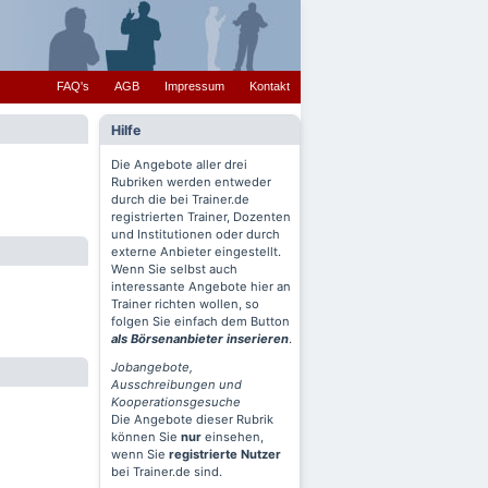
FAQ's
AGB
Impressum
Kontakt
Hilfe
Die Angebote aller drei
Rubriken werden entweder
durch die bei Trainer.de
registrierten Trainer, Dozenten
und Institutionen oder durch
externe Anbieter eingestellt.
Wenn Sie selbst auch
interessante Angebote hier an
Trainer richten wollen, so
folgen Sie einfach dem Button
als Börsenanbieter inserieren
.
Jobangebote,
Ausschreibungen und
Kooperationsgesuche
Die Angebote dieser Rubrik
können Sie
nur
einsehen,
wenn Sie
registrierte Nutzer
bei Trainer.de sind.