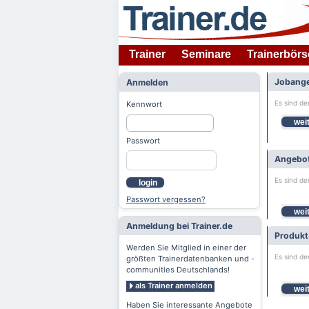
Trainer
Seminare
Trainerbörs
Jobange
Anmelden
Es sind de
Kennwort
weit
Passwort
Angebot
Es sind de
login
Passwort vergessen?
weit
Anmeldung bei Trainer.de
Produkt
Werden Sie Mitglied in einer der
Es sind de
größten Trainerdatenbanken und -
communities Deutschlands!
als Trainer anmelden
weit
Haben Sie interessante Angebote