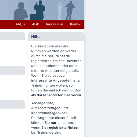
FAQ's
AGB
Impressum
Kontakt
Hilfe
Die Angebote aller drei
Rubriken werden entweder
durch die bei Trainer.de
registrierten Trainer, Dozenten
und Institutionen oder durch
externe Anbieter eingestellt.
Wenn Sie selbst auch
interessante Angebote hier an
Trainer richten wollen, so
folgen Sie einfach dem Button
als Börsenanbieter inserieren
.
Jobangebote,
Ausschreibungen und
Kooperationsgesuche
Die Angebote dieser Rubrik
können Sie
nur
einsehen,
wenn Sie
registrierte Nutzer
bei Trainer.de sind.