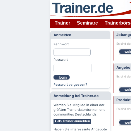
Trainer
Seminare
Trainerbörs
Jobange
Anmelden
Es sind de
Kennwort
weit
Passwort
Angebot
Es sind de
login
Passwort vergessen?
weit
Anmeldung bei Trainer.de
Produkt
Werden Sie Mitglied in einer der
Es sind de
größten Trainerdatenbanken und -
communities Deutschlands!
als Trainer anmelden
weit
Haben Sie interessante Angebote