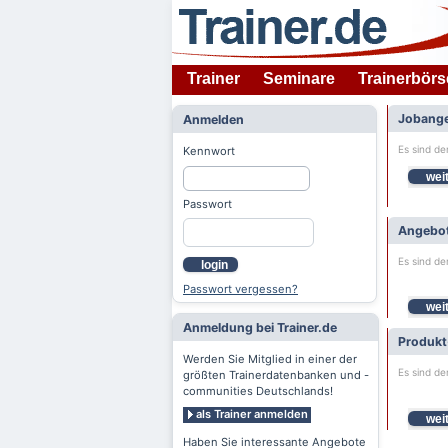
Trainer
Seminare
Trainerbörs
Jobange
Anmelden
Es sind de
Kennwort
weit
Passwort
Angebot
Es sind de
login
Passwort vergessen?
weit
Anmeldung bei Trainer.de
Produkt
Werden Sie Mitglied in einer der
Es sind de
größten Trainerdatenbanken und -
communities Deutschlands!
als Trainer anmelden
weit
Haben Sie interessante Angebote