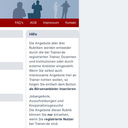
FAQ's
AGB
Impressum
Kontakt
Hilfe
Die Angebote aller drei
Rubriken werden entweder
durch die bei Trainer.de
registrierten Trainer, Dozenten
und Institutionen oder durch
externe Anbieter eingestellt.
Wenn Sie selbst auch
interessante Angebote hier an
Trainer richten wollen, so
folgen Sie einfach dem Button
als Börsenanbieter inserieren
.
Jobangebote,
Ausschreibungen und
Kooperationsgesuche
Die Angebote dieser Rubrik
können Sie
nur
einsehen,
wenn Sie
registrierte Nutzer
bei Trainer.de sind.