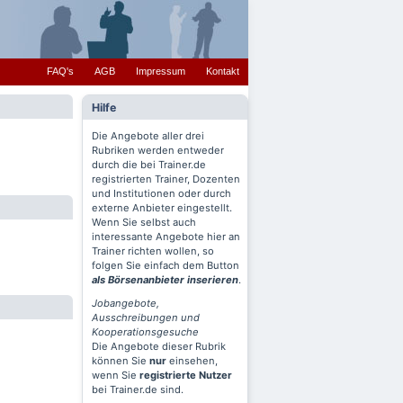
FAQ's
AGB
Impressum
Kontakt
Hilfe
Die Angebote aller drei
Rubriken werden entweder
durch die bei Trainer.de
registrierten Trainer, Dozenten
und Institutionen oder durch
externe Anbieter eingestellt.
Wenn Sie selbst auch
interessante Angebote hier an
Trainer richten wollen, so
folgen Sie einfach dem Button
als Börsenanbieter inserieren
.
Jobangebote,
Ausschreibungen und
Kooperationsgesuche
Die Angebote dieser Rubrik
können Sie
nur
einsehen,
wenn Sie
registrierte Nutzer
bei Trainer.de sind.