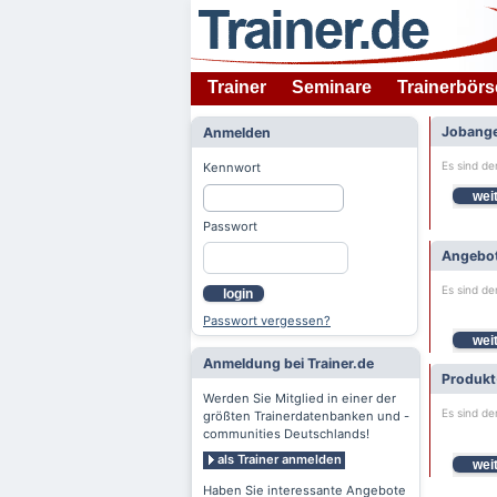
Trainer
Seminare
Trainerbörs
Jobange
Anmelden
Es sind de
Kennwort
weit
Passwort
Angebot
Es sind de
login
Passwort vergessen?
weit
Anmeldung bei Trainer.de
Produkt
Werden Sie Mitglied in einer der
Es sind de
größten Trainerdatenbanken und -
communities Deutschlands!
als Trainer anmelden
weit
Haben Sie interessante Angebote