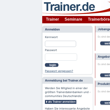
Trainer
Seminare
Trainerbörs
Jobange
Anmelden
Es sind de
Kennwort
weit
Passwort
Angebot
Es sind de
login
Passwort vergessen?
weit
Anmeldung bei Trainer.de
Produkt
Werden Sie Mitglied in einer der
Es sind de
größten Trainerdatenbanken und -
communities Deutschlands!
als Trainer anmelden
weit
Haben Sie interessante Angebote