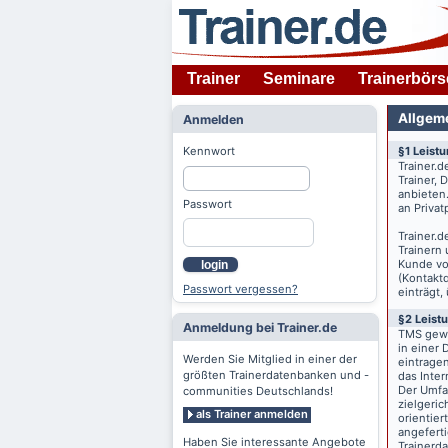
Trainer
Seminare
Trainerbörs
Allgem
Anmelden
Kennwort
§1 Leist
Trainer.d
Trainer,
anbieten
Passwort
an Priva
Trainer.d
Trainern
Kunde v
login
(Kontaktd
Passwort vergessen?
einträgt,
§2 Leist
Anmeldung bei Trainer.de
TMS gewä
in einer 
Werden Sie Mitglied in einer der
eintrage
größten Trainerdatenbanken und -
das Inte
Der Umfan
communities Deutschlands!
zielgeri
als Trainer anmelden
orientier
angeferti
Haben Sie interessante Angebote
Trainerd