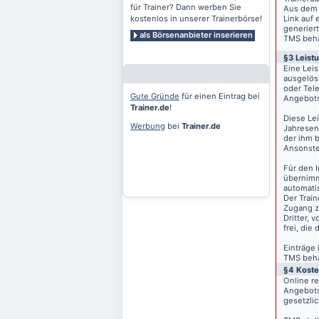
für Trainer? Dann werben Sie
Aus dem 
kostenlos in unserer Trainerbörse!
Link auf 
generiert
als Börsenanbieter inserieren
TMS behäl
§3 Leist
Eine Lei
ausgelös
oder Tele
Gute Gründe
für einen Eintrag bei
Angebots
Trainer.de
!
Diese Le
Werbung
bei
Trainer.de
Jahresen
der ihm 
Ansonste
Für den I
übernimm
automati
Der Train
Zugang z
Dritter, 
frei, die
Einträge
TMS behäl
§4 Kost
Online r
Angebots
gesetzli