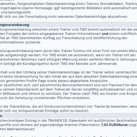
aktuellen, freigeschalteten Datenbankeintrag eines Trainers (Kontaktdaten, Traini
eingetragene eigene Homepage, ggf. bereitgestellte Bilddatei) wird automatisch ein
 und bereitgestellt.
t sich vor, die Freischaltung nicht relevanter Datenbankeinträge abzulehnen.
ungsvereinbarung
stungsvereinbarung zwischen einem Trainer und TMS kommt automatisch mit der pe
ten Freigabe der online eingegebenen Trainer-Informationen
und
einem schriftlich
fax an TMS übermittelten Auftrag zur Freischaltung und Veröffentlichung der
informationen zustande.
istungsvereinbarung kann durch den Trainer formlos mit einer Frist von einem Mon
de aufgekündigt werden. Für TMS endet sie automatisch, wenn ein Trainer mit der
berechneten Gebühren nach erfolgter Mahnung einen weiteren Monat in Zahlungsv
n beträgt die Kündigungsfrist durch TMS drei Monate zum Jahresende.
nhalt und den Umfang seiner Datenbankeinträge ist der Trainer selbst verantwortli
t keine Verantwortung für den Inhalt der aus dem aktuellen Datenbankeintrag eine
sch generierten Profile Page sowie daraus abgeleitete Ansprüche.
er verpflichtet sich, sein persönliches Benutzerkennwort und sein Passwort für de
u seinem Datenbereich auf dem
Trainer.de
-Server sorgfältig aufzubewahren und vo
vor Mißbrauch und Verlust zu schützen. Der Trainer stellt TMS von Kosten und Anspr
 durch die Verletzung vorstehender Pflichten entstehen.
 in die Trainerbörse, die ein Konkurrenzunternehmen von Trainer.de bewerben, wer
t sich vor, entsprechende Einträge sofort zu löschen.
en
echerchierbarer Eintrag in die TRAINER.DE-Datenbank mit ausführlicher Beschreibu
profils und Verweis auf eigenständige Internet-Präsentation
7,50 EUR/Monat
(zzgl
chen Mehrwertsteuer)