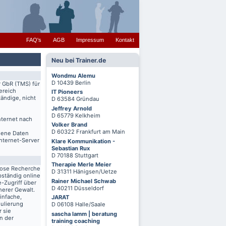
FAQ's
AGB
Impressum
Kontakt
Neu bei Trainer.de
Wondmu Alemu
D 10439 Berlin
r GbR (TMS) für
ereich
IT Pioneers
ändige, nicht
D 63584 Gründau
Jeffrey Arnold
D 65779 Kelkheim
nternet nach
Volker Brand
D 60322 Frankfurt am Main
igene Daten
Internet-Server
Klare Kommunikation -
Sebastian Rux
D 70188 Stuttgart
Therapie Merle Meier
lose Recherche
D 31311 Hänigsen/Uetze
bständig online
Rainer Michael Schwab
-Zugriff über
D 40211 Düsseldorf
herer Gewalt.
infache,
JARAT
mulierung
D 06108 Halle/Saale
r sie
sascha lamm | beratung
n der
training coaching