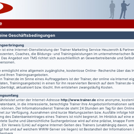
e
eine Geschäftsbedingungen
ungserbringung
e
ist eine Internet-Dienstleistung der Trainer Marketing Service Heuzeroth & Partne
 Dozenten, Coaches, die Bildungs- und Trainingsleistungen im unternehmerischen B
. Das Angebot von TMS richtet sich ausschließlich an Gewerbetreibende und Selbst
tpersonen.
e
ermöglicht eine allgemein zugängliche, kostenlose Online- Recherche über das I
 und Ihren Trainingsangeboten.
on
Trainer.de
im Sinne eines Auftraggebers ist der Trainer, der online via Internet e
aten, Trainingsangebote) in einen für ihn reservierten Bereich auf dem
Trainer.de
-
 überträgt, aktualisiert bzw. löscht. Ihm entstehen zwangsläufig Kosten.
ungsumfang
hrleistet unter der Internet-Adresse
http://www.trainer.de
eine anonyme, kosten
Datenbank, in die interessierte, berechtigte Trainer ihre Angebotsinformationen sel
n können. Der Informationsdienst
Trainer.de
steht 24 Stunden am Tag für den Online
rnet zur Verfügung. Ausnahmen sind kurze Wartungszeiten bzw. Ausfälle infolge hö
g des Datenbankeintrages eines Trainers ist nicht begrenzt. Im Hinblick auf eine e
chtete Suche und übersichtliche Suchergebnisse wird auf eine präzise, knappe For
t. Ein Verweis (Link) auf eigene Internet-Seiten des Trainers (unabhängig davon, we
gt hat und auf welchem WWW-Server sie liegen) ist Bestandteil der Informationen i
atenbank.