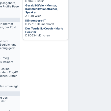
D 10405 Berlin
ngsangebote,
Gerald Häfele - Mentor,
e Profile Page
Kommunikationstrainer,
Speaker
A 1140 Wien
Klingenberg-IT
r Internet
D 27753 Delmenhorst
en, per Post
Der Touristik-Coach - Mario
Hecktor
D 80634 München
at zum
 Begleichung
erzug gerät.
ch, TMS
s Trainers
n Online-
r dem Zugriff
üchen Dritter
den untersagt.
ng des
. der