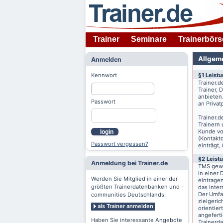
Trainer
Seminare
Trainerbörs
Allgem
Anmelden
Kennwort
§1 Leist
Trainer.d
Trainer,
anbieten
Passwort
an Priva
Trainer.d
Trainern
Kunde v
login
(Kontaktd
Passwort vergessen?
einträgt,
§2 Leist
Anmeldung bei Trainer.de
TMS gewä
in einer 
Werden Sie Mitglied in einer der
eintrage
größten Trainerdatenbanken und -
das Inte
Der Umfan
communities Deutschlands!
zielgeri
als Trainer anmelden
orientier
angeferti
Haben Sie interessante Angebote
Trainerd