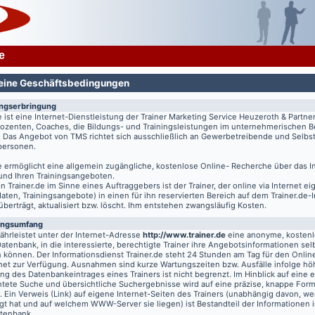
e
eine Geschäftsbedingungen
ungserbringung
e
ist eine Internet-Dienstleistung der Trainer Marketing Service Heuzeroth & Partne
 Dozenten, Coaches, die Bildungs- und Trainingsleistungen im unternehmerischen B
. Das Angebot von TMS richtet sich ausschließlich an Gewerbetreibende und Selbst
tpersonen.
e
ermöglicht eine allgemein zugängliche, kostenlose Online- Recherche über das I
 und Ihren Trainingsangeboten.
on
Trainer.de
im Sinne eines Auftraggebers ist der Trainer, der online via Internet e
aten, Trainingsangebote) in einen für ihn reservierten Bereich auf dem
Trainer.de
-
 überträgt, aktualisiert bzw. löscht. Ihm entstehen zwangsläufig Kosten.
ungsumfang
hrleistet unter der Internet-Adresse
http://www.trainer.de
eine anonyme, kosten
Datenbank, in die interessierte, berechtigte Trainer ihre Angebotsinformationen sel
n können. Der Informationsdienst
Trainer.de
steht 24 Stunden am Tag für den Online
rnet zur Verfügung. Ausnahmen sind kurze Wartungszeiten bzw. Ausfälle infolge hö
g des Datenbankeintrages eines Trainers ist nicht begrenzt. Im Hinblick auf eine e
chtete Suche und übersichtliche Suchergebnisse wird auf eine präzise, knappe For
t. Ein Verweis (Link) auf eigene Internet-Seiten des Trainers (unabhängig davon, we
gt hat und auf welchem WWW-Server sie liegen) ist Bestandteil der Informationen i
atenbank.