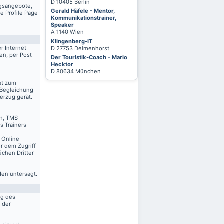
D 10405 Berlin
ngsangebote,
Gerald Häfele - Mentor,
e Profile Page
Kommunikationstrainer,
Speaker
A 1140 Wien
Klingenberg-IT
r Internet
D 27753 Delmenhorst
en, per Post
Der Touristik-Coach - Mario
Hecktor
D 80634 München
at zum
 Begleichung
erzug gerät.
ch, TMS
s Trainers
n Online-
r dem Zugriff
üchen Dritter
den untersagt.
ng des
. der