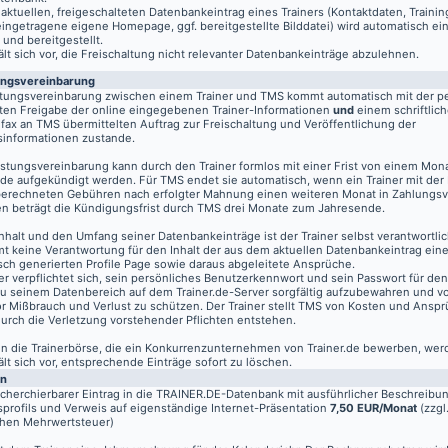
aktuellen, freigeschalteten Datenbankeintrag eines Trainers (Kontaktdaten, Traini
eingetragene eigene Homepage, ggf. bereitgestellte Bilddatei) wird automatisch ein
 und bereitgestellt.
t sich vor, die Freischaltung nicht relevanter Datenbankeinträge abzulehnen.
ungsvereinbarung
stungsvereinbarung zwischen einem Trainer und TMS kommt automatisch mit der pe
ten Freigabe der online eingegebenen Trainer-Informationen
und
einem schriftlich
fax an TMS übermittelten Auftrag zur Freischaltung und Veröffentlichung der
informationen zustande.
istungsvereinbarung kann durch den Trainer formlos mit einer Frist von einem Mon
de aufgekündigt werden. Für TMS endet sie automatisch, wenn ein Trainer mit der
berechneten Gebühren nach erfolgter Mahnung einen weiteren Monat in Zahlungsv
n beträgt die Kündigungsfrist durch TMS drei Monate zum Jahresende.
nhalt und den Umfang seiner Datenbankeinträge ist der Trainer selbst verantwortli
t keine Verantwortung für den Inhalt der aus dem aktuellen Datenbankeintrag eine
sch generierten Profile Page sowie daraus abgeleitete Ansprüche.
er verpflichtet sich, sein persönliches Benutzerkennwort und sein Passwort für de
u seinem Datenbereich auf dem
Trainer.de
-Server sorgfältig aufzubewahren und vo
vor Mißbrauch und Verlust zu schützen. Der Trainer stellt TMS von Kosten und Anspr
 durch die Verletzung vorstehender Pflichten entstehen.
 in die Trainerbörse, die ein Konkurrenzunternehmen von Trainer.de bewerben, wer
t sich vor, entsprechende Einträge sofort zu löschen.
en
echerchierbarer Eintrag in die TRAINER.DE-Datenbank mit ausführlicher Beschreibu
profils und Verweis auf eigenständige Internet-Präsentation
7,50 EUR/Monat
(zzgl
chen Mehrwertsteuer)