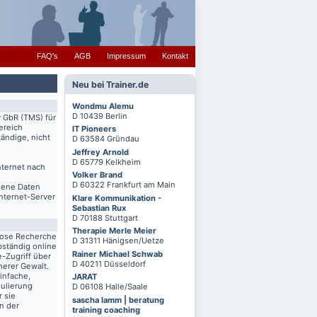
FAQ's
AGB
Impressum
Kontakt
Neu bei Trainer.de
Wondmu Alemu
D 10439 Berlin
r GbR (TMS) für
ereich
IT Pioneers
ändige, nicht
D 63584 Gründau
Jeffrey Arnold
D 65779 Kelkheim
nternet nach
Volker Brand
D 60322 Frankfurt am Main
igene Daten
Internet-Server
Klare Kommunikation -
Sebastian Rux
D 70188 Stuttgart
Therapie Merle Meier
lose Recherche
D 31311 Hänigsen/Uetze
bständig online
Rainer Michael Schwab
-Zugriff über
D 40211 Düsseldorf
herer Gewalt.
infache,
JARAT
mulierung
D 06108 Halle/Saale
r sie
sascha lamm | beratung
n der
training coaching