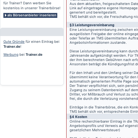
für Trainer? Dann werben Sie
Aus dem aktuellen, freigeschalteten Dat
kostenlos in unserer Trainerbörse!
Link auf eingetragene eigene Homepage, g
generiert und bereitgestellt.
als Börsenanbieter inserieren
TMS behält sich vor, die Freischaltung n
§3 Leistungsvereinbarung
Eine Leistungsvereinbarung zwischen ei
ausgelösten Freigabe der online eingeg
oder Telefax an TMS übermittelten Auftra
Gute Gründe
für einen Eintrag bei
Angebotsinformationen zustande.
Trainer.de
!
Diese Leistungsvereinbarung kann durch 
Werbung
bei
Trainer.de
Jahresende aufgekündigt werden. Für TM
der ihm berechneten Gebühren nach erfo
Ansonsten beträgt die Kündigungsfrist 
Für den Inhalt und den Umfang seiner Dat
übernimmt keine Verantwortung für den I
automatisch generierten Profile Page so
Der Trainer verpflichtet sich, sein pers
Zugang zu seinem Datenbereich auf de
Dritter, vor Mißbrauch und Verlust zu sc
frei, die durch die Verletzung vorstehend
Einträge in die Trainerbörse, die ein K
TMS behält sich vor, entsprechende Eintr
§4 Kosten
Online recherchierbarer Eintrag in die 
Angebotsprofils und Verweis auf eigenst
gesetzlichen Mehrwertsteuer)