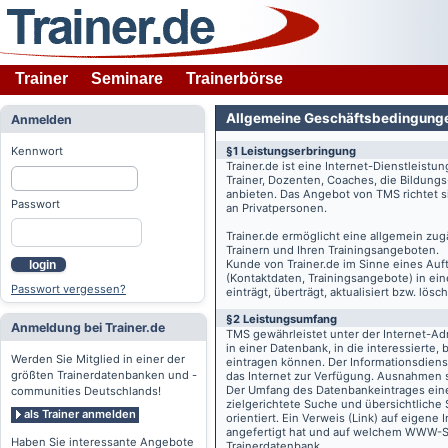
Trainer
Seminare
Trainerbörse
Allgemeine Geschäftsbedingung
Anmelden
Kennwort
§1 Leistungserbringung
Trainer.de
ist eine Internet-Dienstleistu
Trainer, Dozenten, Coaches, die Bildung
anbieten. Das Angebot von TMS richtet s
Passwort
an Privatpersonen.
Trainer.de
ermöglicht eine allgemein zug
Trainern und Ihren Trainingsangeboten.
Kunde von
Trainer.de
im Sinne eines Auftr
login
(Kontaktdaten, Trainingsangebote) in ein
Passwort vergessen?
einträgt, überträgt, aktualisiert bzw. lö
§2 Leistungsumfang
Anmeldung bei Trainer.de
TMS gewährleistet unter der Internet-A
in einer Datenbank, in die interessierte,
Werden Sie Mitglied in einer der
eintragen können. Der Informationsdien
größten Trainerdatenbanken und -
das Internet zur Verfügung. Ausnahmen s
Der Umfang des Datenbankeintrages eines 
communities Deutschlands!
zielgerichtete Suche und übersichtliche
als Trainer anmelden
orientiert. Ein Verweis (Link) auf eigene
angefertigt hat und auf welchem WWW-Serv
Haben Sie interessante Angebote
Trainerdatenbank.