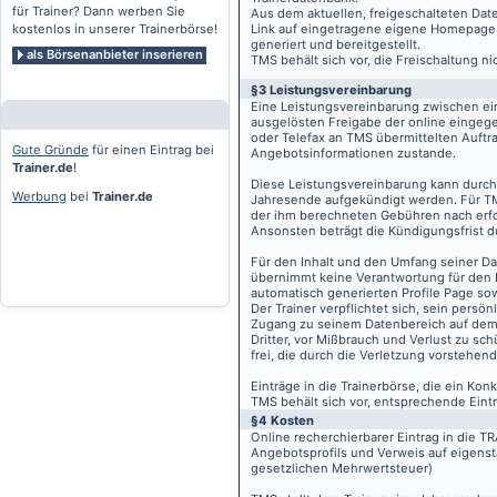
für Trainer? Dann werben Sie
Aus dem aktuellen, freigeschalteten Dat
kostenlos in unserer Trainerbörse!
Link auf eingetragene eigene Homepage, g
generiert und bereitgestellt.
als Börsenanbieter inserieren
TMS behält sich vor, die Freischaltung n
§3 Leistungsvereinbarung
Eine Leistungsvereinbarung zwischen ei
ausgelösten Freigabe der online eingeg
oder Telefax an TMS übermittelten Auftra
Gute Gründe
für einen Eintrag bei
Angebotsinformationen zustande.
Trainer.de
!
Diese Leistungsvereinbarung kann durch 
Werbung
bei
Trainer.de
Jahresende aufgekündigt werden. Für TM
der ihm berechneten Gebühren nach erfo
Ansonsten beträgt die Kündigungsfrist 
Für den Inhalt und den Umfang seiner Dat
übernimmt keine Verantwortung für den I
automatisch generierten Profile Page so
Der Trainer verpflichtet sich, sein pers
Zugang zu seinem Datenbereich auf de
Dritter, vor Mißbrauch und Verlust zu sc
frei, die durch die Verletzung vorstehend
Einträge in die Trainerbörse, die ein K
TMS behält sich vor, entsprechende Eintr
§4 Kosten
Online recherchierbarer Eintrag in die 
Angebotsprofils und Verweis auf eigenst
gesetzlichen Mehrwertsteuer)