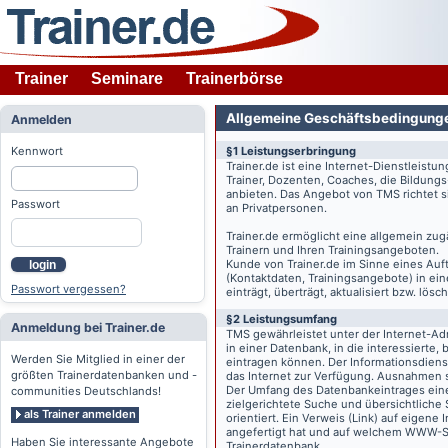
Trainer
Seminare
Trainerbörse
Allgemeine Geschäftsbedingung
Anmelden
Kennwort
§1 Leistungserbringung
Trainer.de
ist eine Internet-Dienstleistu
Trainer, Dozenten, Coaches, die Bildung
anbieten. Das Angebot von TMS richtet s
Passwort
an Privatpersonen.
Trainer.de
ermöglicht eine allgemein zug
Trainern und Ihren Trainingsangeboten.
Kunde von
Trainer.de
im Sinne eines Auftr
login
(Kontaktdaten, Trainingsangebote) in ein
Passwort vergessen?
einträgt, überträgt, aktualisiert bzw. lö
§2 Leistungsumfang
Anmeldung bei Trainer.de
TMS gewährleistet unter der Internet-A
in einer Datenbank, in die interessierte,
Werden Sie Mitglied in einer der
eintragen können. Der Informationsdien
größten Trainerdatenbanken und -
das Internet zur Verfügung. Ausnahmen s
Der Umfang des Datenbankeintrages eines 
communities Deutschlands!
zielgerichtete Suche und übersichtliche
als Trainer anmelden
orientiert. Ein Verweis (Link) auf eigene
angefertigt hat und auf welchem WWW-Serv
Haben Sie interessante Angebote
Trainerdatenbank.